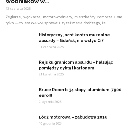
wodniaków w...
13 czerwca 2025
Żeglarze, wędkarze, motorowodniacy, mieszkańcy Pomorza i nie
tylko — to jest WASZA sprawa! Czy też macie dość tego, że...
Historyczny jacht kontra muzealne
absurdy – Gdańsk, nie wstyd Ci?
11 czerwca 2025
Rejs ku granicom absurdu – halsując
pomiędzy dyktą i kartonem
21 kwietnia 2025
Bruce Roberts 34 stopy, aluminium, 7900
euro!!!
2 stycznia 2025
Łódź motorowa – zabudowa 2015
10 grudnia 2024