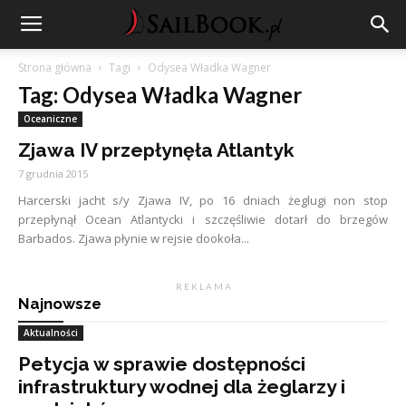
Strona główna
Tagi
Odysea Władka Wagner
Tag: Odysea Władka Wagner
Oceaniczne
Zjawa IV przepłynęła Atlantyk
7 grudnia 2015
Harcerski jacht s/y Zjawa IV, po 16 dniach żeglugi non stop
przepłynął Ocean Atlantycki i szczęśliwie dotarł do brzegów
Barbados. Zjawa płynie w rejsie dookoła...
R E K L A M A
Najnowsze
Aktualności
Petycja w sprawie dostępności
infrastruktury wodnej dla żeglarzy i