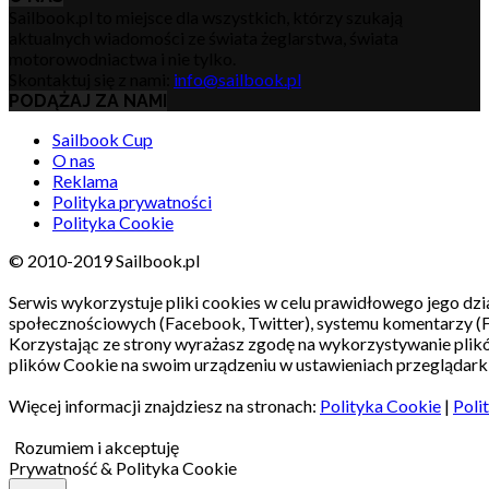
Sailbook.pl to miejsce dla wszystkich, którzy szukają
aktualnych wiadomości ze świata żeglarstwa, świata
motorowodniactwa i nie tylko.
Skontaktuj się z nami:
info@sailbook.pl
PODĄŻAJ ZA NAMI
Sailbook Cup
O nas
Reklama
Polityka prywatności
Polityka Cookie
© 2010-2019 Sailbook.pl
Serwis wykorzystuje pliki cookies w celu prawidłowego jego dzia
społecznościowych (Facebook, Twitter), systemu komentarzy (
Korzystając ze strony wyrażasz zgodę na wykorzystywanie pli
plików Cookie na swoim urządzeniu w ustawieniach przeglądarki
Więcej informacji znajdziesz na stronach:
Polityka Cookie
|
Poli
Rozumiem i akceptuję
Prywatność & Polityka Cookie