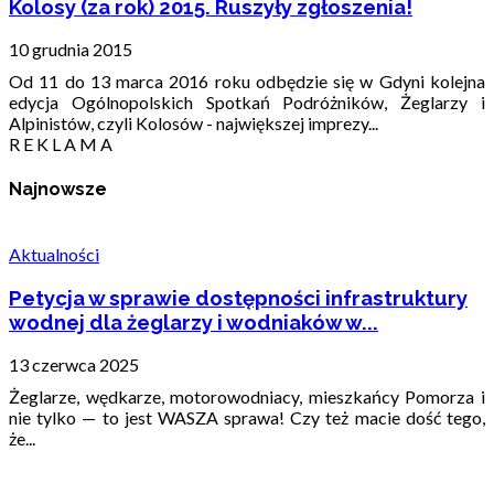
Kolosy (za rok) 2015. Ruszyły zgłoszenia!
10 grudnia 2015
Od 11 do 13 marca 2016 roku odbędzie się w Gdyni kolejna
edycja Ogólnopolskich Spotkań Podróżników, Żeglarzy i
Alpinistów, czyli Kolosów - największej imprezy...
R E K L A M A
Najnowsze
Aktualności
Petycja w sprawie dostępności infrastruktury
wodnej dla żeglarzy i wodniaków w...
13 czerwca 2025
Żeglarze, wędkarze, motorowodniacy, mieszkańcy Pomorza i
nie tylko — to jest WASZA sprawa! Czy też macie dość tego,
że...