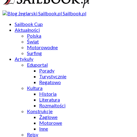
Sailbook.pl
Sailbook Cup
Aktualności
Polska
Świat
Motorowodne
Surfing
Artykuły
Eduportal
Porady
Turystycznie
Regatowo
Kultura
Historia
Literatura
Rozmaitości
Konstrukcje
Żaglowe
Motorowe
Inne
Rejsy