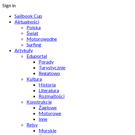
Sign in
Sailbook Cup
Aktualności
Polska
Świat
Motorowodne
Surfing
Artykuły
Eduportal
Porady
Turystycznie
Regatowo
Kultura
Historia
Literatura
Rozmaitości
Konstrukcje
Żaglowe
Motorowe
Inne
Rejsy
Morskie