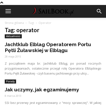
Strona główna
Tagi
Operator
Tag: operator
Aktualności
Jachtklub Elblag Operatorem Portu
Pętli Żuławskiej w Elblągu
28 maja 2015
Z początkiem maja br. Jachtklub Elbląg, po ponad rocznych
przygotowaniach, ostatecznie przejął rolę Operatora Elbląskiego
Portu Pętli Żuławskiej - czyli basenu jachtowego przy ulicy...
Porady
Jak uczymy, jak egzaminujemy
8 marca 2013
SSI bez przerwy jest egzaminowany z "mocy sprawczej". W jakiej