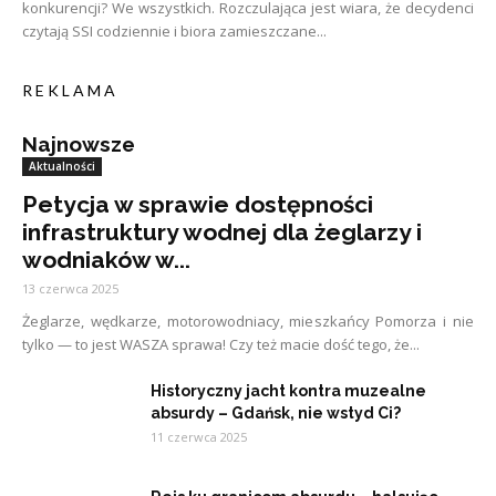
konkurencji? We wszystkich. Rozczulająca jest wiara, że decydenci
czytają SSI codziennie i biora zamieszczane...
R E K L A M A
Najnowsze
Aktualności
Petycja w sprawie dostępności
infrastruktury wodnej dla żeglarzy i
wodniaków w...
13 czerwca 2025
Żeglarze, wędkarze, motorowodniacy, mieszkańcy Pomorza i nie
tylko — to jest WASZA sprawa! Czy też macie dość tego, że...
Historyczny jacht kontra muzealne
absurdy – Gdańsk, nie wstyd Ci?
11 czerwca 2025