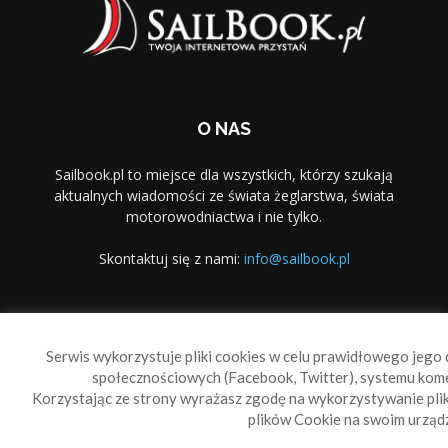
O NAS
Sailbook.pl to miejsce dla wszystkich, którzy szukają
aktualnych wiadomości ze świata żeglarstwa, świata
motorowodniactwa i nie tylko.
Skontaktuj się z nami:
info@sailbook.pl
PODĄŻAJ ZA NAMI
Serwis wykorzystuje pliki cookies w celu prawidłowego jego d
społecznościowych (Facebook, Twitter), systemu kom
Korzystając ze strony wyrażasz zgodę na wykorzystywanie pl
plików Cookie na swoim urządz