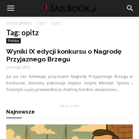
Strona główna
Tagi
Opitz
Tag: opitz
Polska
Wyniki IX edycji konkursu o Nagrodę
Przyjaznego Brzegu
26 lutego 2013
Już po raz dziewiąty przyznano Nagrody Przyjaznego Brzegu w
konkursie, któremu patronuje między innymi Minister Sportu i
Turystyki a jury przewodniczy Andrzej Gordon, wiceprezes...
R E K L A M A
Najnowsze