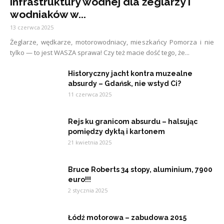
infrastruktury wodnej dla żeglarzy i
wodniaków w...
13 czerwca 2025
Żeglarze, wędkarze, motorowodniacy, mieszkańcy Pomorza i nie
tylko — to jest WASZA sprawa! Czy też macie dość tego, że...
Historyczny jacht kontra muzealne
absurdy – Gdańsk, nie wstyd Ci?
11 czerwca 2025
Rejs ku granicom absurdu – halsując
pomiędzy dyktą i kartonem
21 kwietnia 2025
Bruce Roberts 34 stopy, aluminium, 7900
euro!!!
2 stycznia 2025
Łódź motorowa – zabudowa 2015