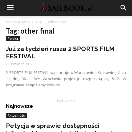
Strona główna
Tagi
Other final
Tag: other final
Polska
Już za tydzień rusza 2 SPORTS FILM
FESTIVAL
23 listopada 2012
2 SPORTS FILM FESTIVAL wystartuje w Warszawie i Krakowie już za
11 dni, 30.11. We Wrocławiu projekcje rozpoczną się 5.12. W
programie znajdziemy kolejne...
R E K L A M A
Najnowsze
Aktualności
Petycja w sprawie dostępności