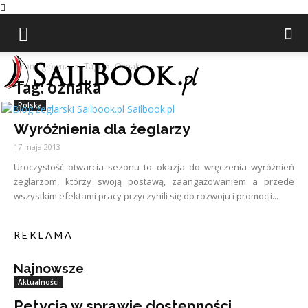
Strona główna
Tagi
Oznaka
Tag: oznaka
Polska
Sailbook.pl
Wyróżnienia dla żeglarzy
17 maja 2013
Uroczystość otwarcia sezonu to okazja do wręczenia wyróżnień
żeglarzom, którzy swoją postawą, zaangażowaniem a przede
wszystkim efektami pracy przyczynili się do rozwoju i promocji...
R E K L A M A
Najnowsze
Aktualności
Petycja w sprawie dostępności