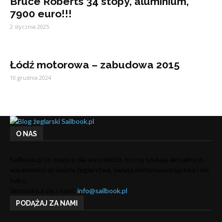
Bruce Roberts 34 stopy, aluminium,
7900 euro!!!
2 stycznia 2025
Łódź motorowa – zabudowa 2015
10 grudnia 2024
O NAS
Sailbook.pl to miejsce dla wszystkich, którzy szukają aktualnych
wiadomości ze świata żeglarstwa, świata motorowodniactwa i nie
tylko.
Skontaktuj się z nami:
info@sailbook.pl
PODĄŻAJ ZA NAMI