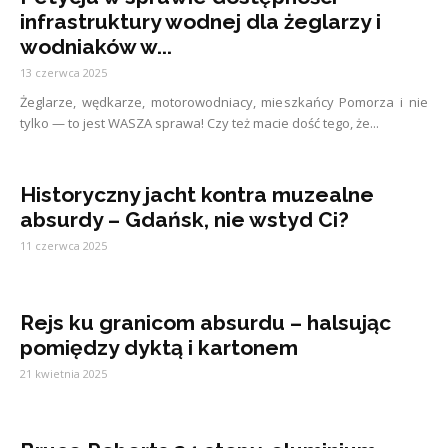
infrastruktury wodnej dla żeglarzy i
wodniaków w...
13 czerwca 2025
Żeglarze, wędkarze, motorowodniacy, mieszkańcy Pomorza i nie
tylko — to jest WASZA sprawa! Czy też macie dość tego, że...
Historyczny jacht kontra muzealne
absurdy – Gdańsk, nie wstyd Ci?
11 czerwca 2025
Rejs ku granicom absurdu – halsując
pomiędzy dyktą i kartonem
21 kwietnia 2025