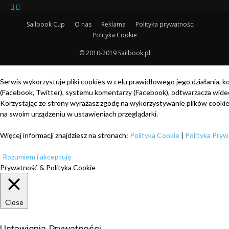
Sailbook Cup
O nas
Reklama
Polityka prywatności
Polityka Cookie
© 2010-2019 Sailbook.pl
Serwis wykorzystuje pliki cookies w celu prawidłowego jego działania, k
(Facebook, Twitter), systemu komentarzy (Facebook), odtwarzacza wide
Korzystając ze strony wyrażasz zgodę na wykorzystywanie plików cooki
na swoim urządzeniu w ustawieniach przeglądarki.
Więcej informacji znajdziesz na stronach:
Polityka Cookie
|
Polityka Pryw
Rozumiem i akceptuję
Prywatność & Polityka Cookie
Close
Ustawienia Prywatności