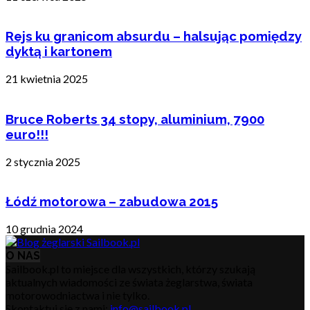
Rejs ku granicom absurdu – halsując pomiędzy
dyktą i kartonem
21 kwietnia 2025
Bruce Roberts 34 stopy, aluminium, 7900
euro!!!
2 stycznia 2025
Łódź motorowa – zabudowa 2015
10 grudnia 2024
O NAS
Sailbook.pl to miejsce dla wszystkich, którzy szukają
aktualnych wiadomości ze świata żeglarstwa, świata
motorowodniactwa i nie tylko.
Skontaktuj się z nami:
info@sailbook.pl