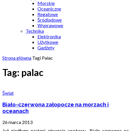
Morskie
Oceaniczne
Regatowe
Śródlądowe
Wyprawowe
Technika
Elektronika
Użytkowe
Gadżety
Strona główna
Tagi
Palac
Tag: palac
Świat
Biało-czerwona załopocze na morzach i
oceanach
26 marca 2013
Już niedługo nastąpi otwarcie wystawy „Biało-czerwona na