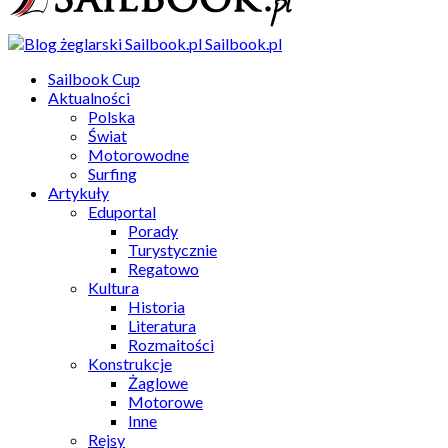
Sailbook.pl
Sailbook Cup
Aktualności
Polska
Świat
Motorowodne
Surfing
Artykuły
Eduportal
Porady
Turystycznie
Regatowo
Kultura
Historia
Literatura
Rozmaitości
Konstrukcje
Żaglowe
Motorowe
Inne
Rejsy