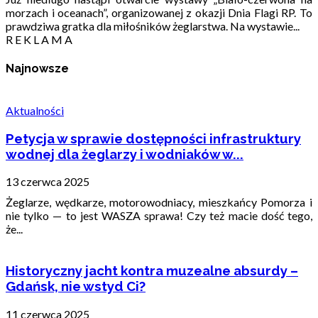
morzach i oceanach”, organizowanej z okazji Dnia Flagi RP. To
prawdziwa gratka dla miłośników żeglarstwa. Na wystawie...
R E K L A M A
Najnowsze
Aktualności
Petycja w sprawie dostępności infrastruktury
wodnej dla żeglarzy i wodniaków w...
13 czerwca 2025
Żeglarze, wędkarze, motorowodniacy, mieszkańcy Pomorza i
nie tylko — to jest WASZA sprawa! Czy też macie dość tego,
że...
Historyczny jacht kontra muzealne absurdy –
Gdańsk, nie wstyd Ci?
11 czerwca 2025