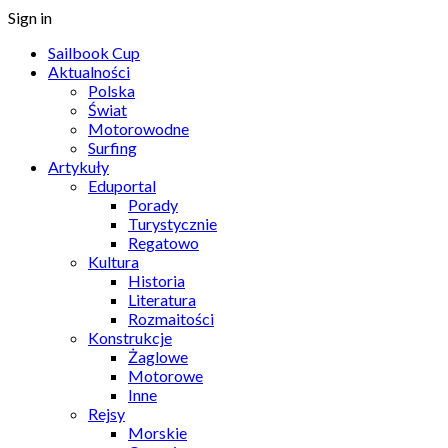
Sign in
Sailbook Cup
Aktualności
Polska
Świat
Motorowodne
Surfing
Artykuły
Eduportal
Porady
Turystycznie
Regatowo
Kultura
Historia
Literatura
Rozmaitości
Konstrukcje
Żaglowe
Motorowe
Inne
Rejsy
Morskie