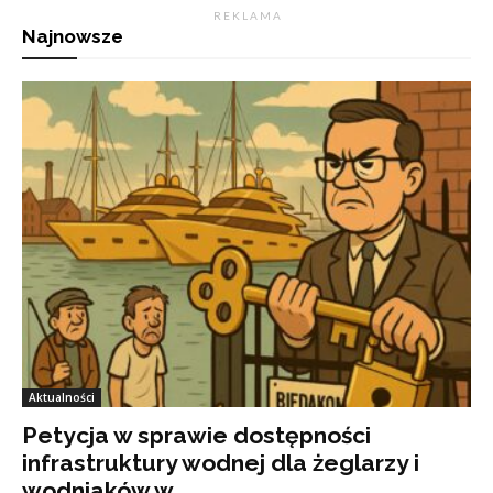
R E K L A M A
Najnowsze
Aktualności
Petycja w sprawie dostępności
infrastruktury wodnej dla żeglarzy i
wodniaków w...