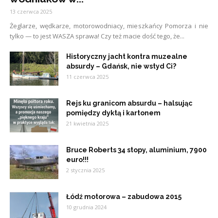
13 czerwca 2025
Żeglarze, wędkarze, motorowodniacy, mieszkańcy Pomorza i nie
tylko — to jest WASZA sprawa! Czy też macie dość tego, że...
Historyczny jacht kontra muzealne
absurdy – Gdańsk, nie wstyd Ci?
11 czerwca 2025
Rejs ku granicom absurdu – halsując
pomiędzy dyktą i kartonem
21 kwietnia 2025
Bruce Roberts 34 stopy, aluminium, 7900
euro!!!
2 stycznia 2025
Łódź motorowa – zabudowa 2015
10 grudnia 2024