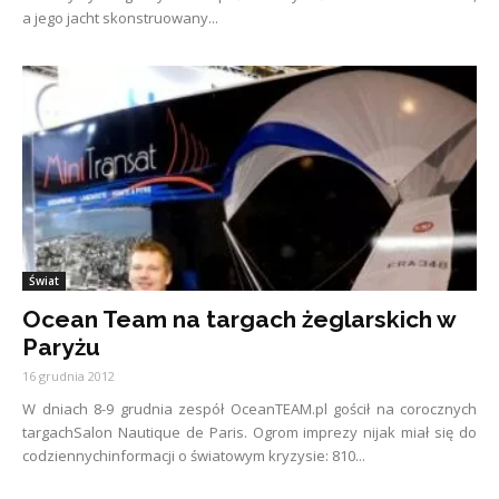
a jego jacht skonstruowany...
Świat
Ocean Team na targach żeglarskich w
Paryżu
16 grudnia 2012
W dniach 8-9 grudnia zespół OceanTEAM.pl gościł na corocznych
targachSalon Nautique de Paris. Ogrom imprezy nijak miał się do
codziennychinformacji o światowym kryzysie: 810...