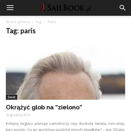
Strona główna
Tagi
Paris
Tag: paris
Świat
Okrążyć glob na “zielono”
30 grudnia 2012
Kolejny żeglarz planuje samotniczy rejs dookoła świata, non-stop,
bez asysty. Co go wyróżnia spośród innych śmiałków? – ma 74 lata,