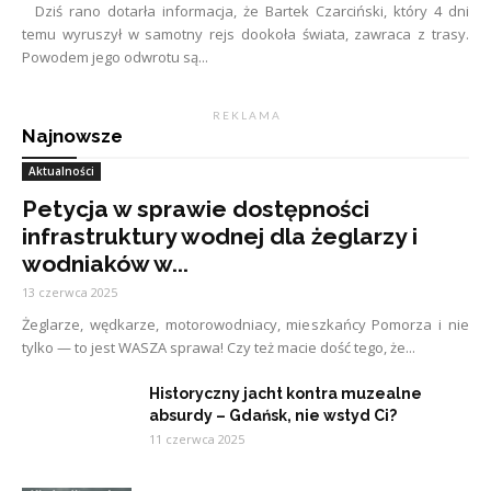
Dziś rano dotarła informacja, że Bartek Czarciński, który 4 dni
temu wyruszył w samotny rejs dookoła świata, zawraca z trasy.
Powodem jego odwrotu są...
R E K L A M A
Najnowsze
Aktualności
Petycja w sprawie dostępności
infrastruktury wodnej dla żeglarzy i
wodniaków w...
13 czerwca 2025
Żeglarze, wędkarze, motorowodniacy, mieszkańcy Pomorza i nie
tylko — to jest WASZA sprawa! Czy też macie dość tego, że...
Historyczny jacht kontra muzealne
absurdy – Gdańsk, nie wstyd Ci?
11 czerwca 2025