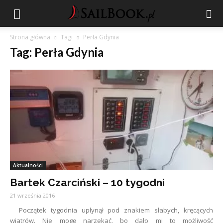
Strona główna
Tagi
Perła Gdynia
Tag: Perła Gdynia
Aktualności
Bartek Czarciński – 10 tygodni
21 września 2016
Początek tygodnia upłynął pod znakiem słabych, kręcących
wiatrów. Nie mogę narzekać, bo dało mi to możliwość