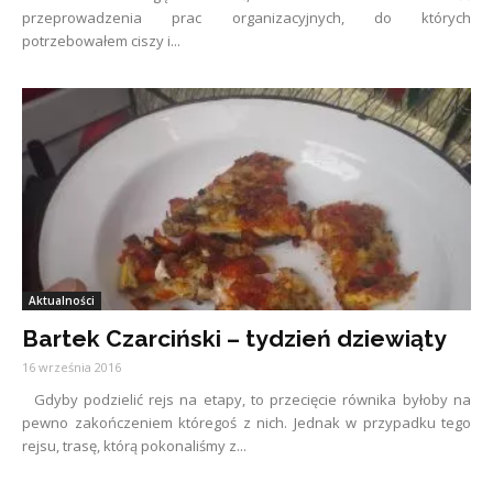
przeprowadzenia prac organizacyjnych, do których
potrzebowałem ciszy i...
Aktualności
Bartek Czarciński – tydzień dziewiąty
16 września 2016
Gdyby podzielić rejs na etapy, to przecięcie równika byłoby na
pewno zakończeniem któregoś z nich. Jednak w przypadku tego
rejsu, trasę, którą pokonaliśmy z...