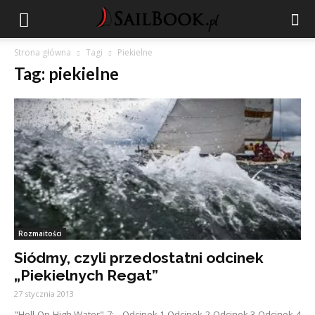
Strona główna
Tagi
Piekielne
Tag: piekielne
Rozmaitości
Siódmy, czyli przedostatni odcinek
„Piekielnych Regat”
27 stycznia 2013
"Hell On High Water" 7: Odcinek 1 Odcinek 2 Odcinek 3 Odcinek 4