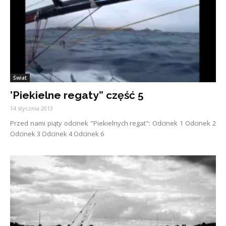
Świat
’Piekielne regaty” część 5
14 stycznia 2013
Przed nami piąty odcinek "Piekielnych regat": Odcinek 1 Odcinek 2
Odcinek 3 Odcinek 4 Odcinek 6