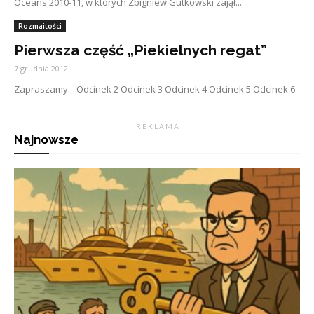
Oceans 2010-11, w których Zbigniew Gutkowski zajął...
Rozmaitości
Pierwsza część „Piekielnych regat”
7 grudnia 2012
Zapraszamy. Odcinek 2 Odcinek 3 Odcinek 4 Odcinek 5 Odcinek 6
R E K L A M A
Najnowsze