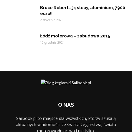
Bruce Roberts 34 stopy, aluminium, 7900
euro!!!
2 stycznia 2025
Łódź motorowa – zabudowa 2015
10 grudnia 2024
O NAS
Sailbook.pl to miejsce dla wszystkich, którzy szukają
aktualnych wiadomości ze świata żeglarstwa, świata
motorowodniactwa i nie tylko.