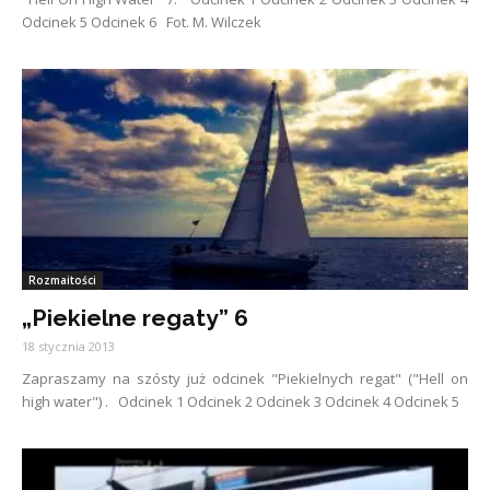
Odcinek 5 Odcinek 6 Fot. M. Wilczek
Rozmaitości
„Piekielne regaty” 6
18 stycznia 2013
Zapraszamy na szósty już odcinek "Piekielnych regat" ("Hell on
high water") . Odcinek 1 Odcinek 2 Odcinek 3 Odcinek 4 Odcinek 5