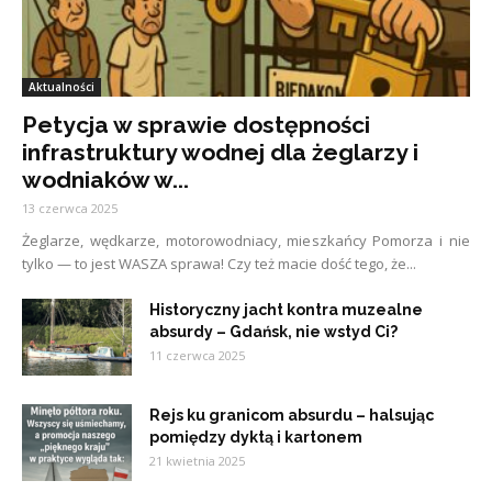
Aktualności
Petycja w sprawie dostępności
infrastruktury wodnej dla żeglarzy i
wodniaków w...
13 czerwca 2025
Żeglarze, wędkarze, motorowodniacy, mieszkańcy Pomorza i nie
tylko — to jest WASZA sprawa! Czy też macie dość tego, że...
Historyczny jacht kontra muzealne
absurdy – Gdańsk, nie wstyd Ci?
11 czerwca 2025
Rejs ku granicom absurdu – halsując
pomiędzy dyktą i kartonem
21 kwietnia 2025