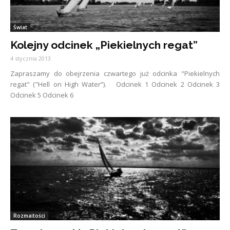
Świat
Kolejny odcinek „Piekielnych regat”
4 stycznia 2013
Zapraszamy do obejrzenia czwartego już odcinka "Piekielnych
regat" ("Hell on High Water”). Odcinek 1 Odcinek 2 Odcinek 3
Odcinek 5 Odcinek 6
Rozmaitości