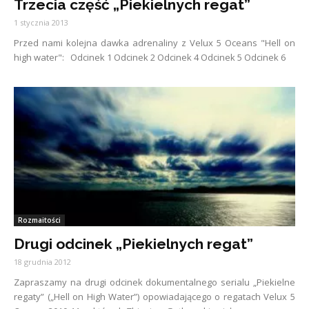
Trzecia część „Piekielnych regat”
1 stycznia 2013
Przed nami kolejna dawka adrenaliny z Velux 5 Oceans "Hell on
high water": Odcinek 1 Odcinek 2 Odcinek 4 Odcinek 5 Odcinek 6
Rozmaitości
Drugi odcinek „Piekielnych regat”
18 grudnia 2012
Zapraszamy na drugi odcinek dokumentalnego serialu „Piekielne
regaty” („Hell on High Water”) opowiadającego o regatach Velux 5