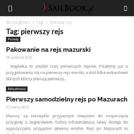
Strona główna
Tagi
Pierwszy rejs
Tag: pierwszy rejs
Porady
Pakowanie na rejs mazurski
18 kwietnia 2016
Majówka to zwykle czas pierwszych rejsów. Pisaliśmy już o
przygotowaniu się na pierwszy rejs morski, a dziś kilka wskazówek
dla tych którzy planują pierwszy...
Aktualności
Pierwszy samodzielny rejs po Mazurach
21 marca 2016
Mazury są niezwykle przyjaznym miejscem do rozpoczęcia
przygody z żeglarstwem. Dobra infrastruktura, łatwy dostęp do
wypożyczalni, przyjazne akweny wodne. Rejs po Mazurach to