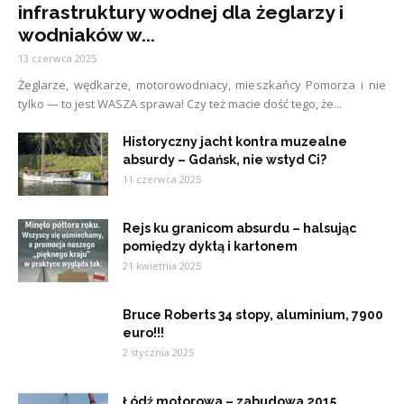
infrastruktury wodnej dla żeglarzy i
wodniaków w...
13 czerwca 2025
Żeglarze, wędkarze, motorowodniacy, mieszkańcy Pomorza i nie
tylko — to jest WASZA sprawa! Czy też macie dość tego, że...
Historyczny jacht kontra muzealne
absurdy – Gdańsk, nie wstyd Ci?
11 czerwca 2025
Rejs ku granicom absurdu – halsując
pomiędzy dyktą i kartonem
21 kwietnia 2025
Bruce Roberts 34 stopy, aluminium, 7900
euro!!!
2 stycznia 2025
Łódź motorowa – zabudowa 2015