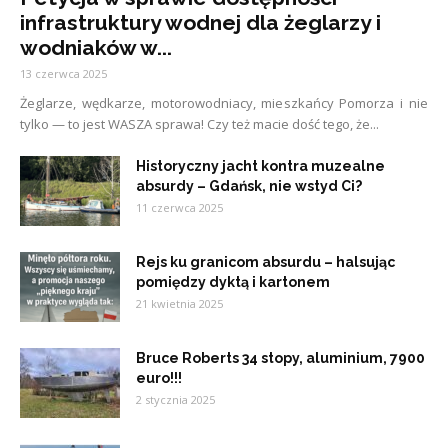
infrastruktury wodnej dla żeglarzy i
wodniaków w...
13 czerwca 2025
Żeglarze, wędkarze, motorowodniacy, mieszkańcy Pomorza i nie
tylko — to jest WASZA sprawa! Czy też macie dość tego, że...
Historyczny jacht kontra muzealne
absurdy – Gdańsk, nie wstyd Ci?
11 czerwca 2025
Rejs ku granicom absurdu – halsując
pomiędzy dyktą i kartonem
21 kwietnia 2025
Bruce Roberts 34 stopy, aluminium, 7900
euro!!!
2 stycznia 2025