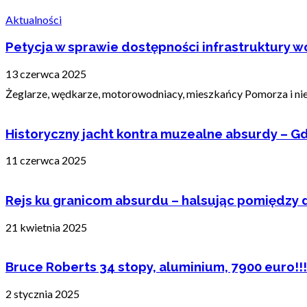
Aktualności
Petycja w sprawie dostępności infrastruktury wo
13 czerwca 2025
Żeglarze, wędkarze, motorowodniacy, mieszkańcy Pomorza i nie t
Historyczny jacht kontra muzealne absurdy – Gd
11 czerwca 2025
Rejs ku granicom absurdu – halsując pomiędzy 
21 kwietnia 2025
Bruce Roberts 34 stopy, aluminium, 7900 euro!!!
2 stycznia 2025