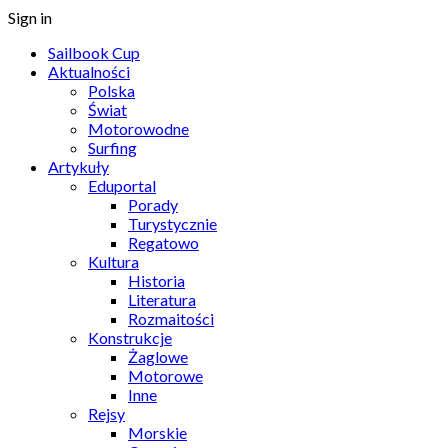
Sign in
Sailbook Cup
Aktualności
Polska
Świat
Motorowodne
Surfing
Artykuły
Eduportal
Porady
Turystycznie
Regatowo
Kultura
Historia
Literatura
Rozmaitości
Konstrukcje
Żaglowe
Motorowe
Inne
Rejsy
Morskie