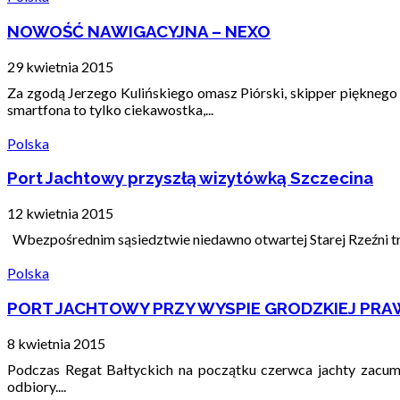
NOWOŚĆ NAWIGACYJNA – NEXO
29 kwietnia 2015
Za zgodą Jerzego Kulińskiego omasz Piórski, skipper pięknego
smartfona to tylko ciekawostka,...
Polska
Port Jachtowy przyszłą wizytówką Szczecina
12 kwietnia 2015
Wbezpośrednim sąsiedztwie niedawno otwartej Starej Rzeźni tr
Polska
PORT JACHTOWY PRZY WYSPIE GRODZKIEJ PR
8 kwietnia 2015
Podczas Regat Bałtyckich na początku czerwca jachty zacum
odbiory....