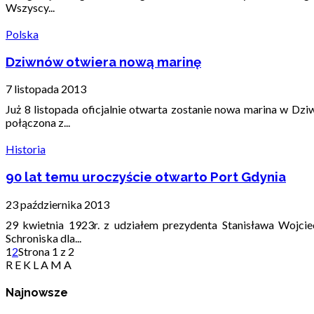
Wszyscy...
Polska
Dziwnów otwiera nową marinę
7 listopada 2013
Już 8 listopada oficjalnie otwarta zostanie nowa marina w D
połączona z...
Historia
90 lat temu uroczyście otwarto Port Gdynia
23 października 2013
29 kwietnia 1923r. z udziałem prezydenta Stanisława Wojc
Schroniska dla...
1
2
Strona 1 z 2
R E K L A M A
Najnowsze