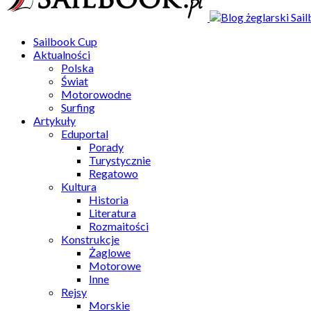
Sailbook Cup
Aktualności
Polska
Świat
Motorowodne
Surfing
Artykuły
Eduportal
Porady
Turystycznie
Regatowo
Kultura
Historia
Literatura
Rozmaitości
Konstrukcje
Żaglowe
Motorowe
Inne
Rejsy
Morskie