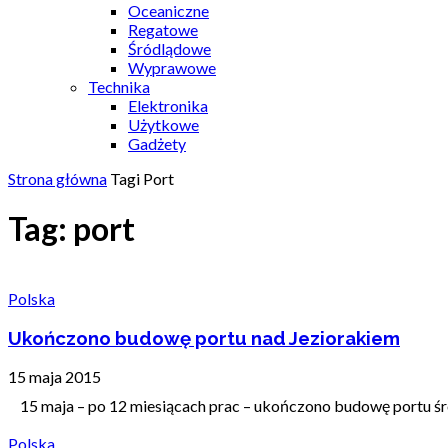
Oceaniczne
Regatowe
Śródlądowe
Wyprawowe
Technika
Elektronika
Użytkowe
Gadżety
Strona główna
Tagi
Port
Tag: port
Polska
Ukończono budowę portu nad Jeziorakiem
15 maja 2015
15 maja – po 12 miesiącach prac – ukończono budowę portu śró
Polska