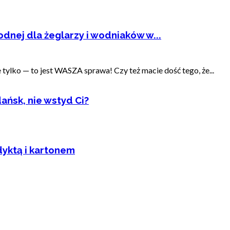
dnej dla żeglarzy i wodniaków w...
ylko — to jest WASZA sprawa! Czy też macie dość tego, że...
ańsk, nie wstyd Ci?
dyktą i kartonem