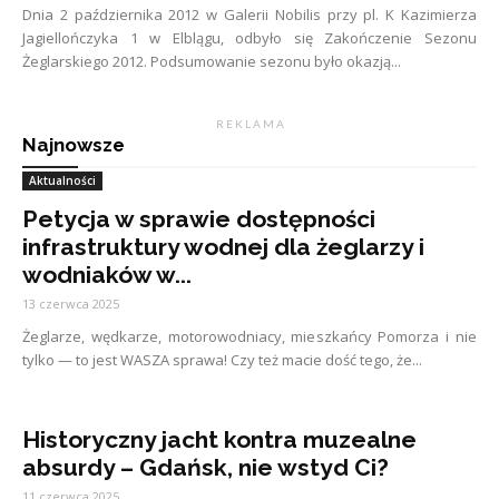
Dnia 2 października 2012 w Galerii Nobilis przy pl. K Kazimierza
Jagiellończyka 1 w Elblągu, odbyło się Zakończenie Sezonu
Żeglarskiego 2012. Podsumowanie sezonu było okazją...
R E K L A M A
Najnowsze
Aktualności
Petycja w sprawie dostępności
infrastruktury wodnej dla żeglarzy i
wodniaków w...
13 czerwca 2025
Żeglarze, wędkarze, motorowodniacy, mieszkańcy Pomorza i nie
tylko — to jest WASZA sprawa! Czy też macie dość tego, że...
Historyczny jacht kontra muzealne
absurdy – Gdańsk, nie wstyd Ci?
11 czerwca 2025