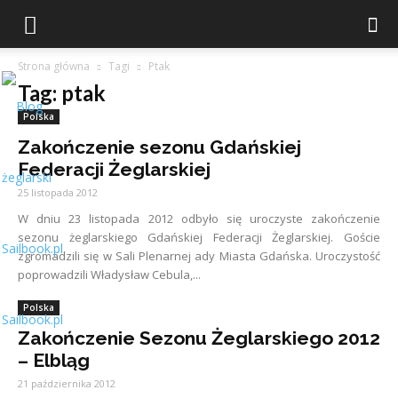
Strona główna
Tagi
Ptak
Tag: ptak
Polska
Zakończenie sezonu Gdańskiej
Federacji Żeglarskiej
25 listopada 2012
W dniu 23 listopada 2012 odbyło się uroczyste zakończenie
sezonu żeglarskiego Gdańskiej Federacji Żeglarskiej. Goście
zgromadzili się w Sali Plenarnej ady Miasta Gdańska. Uroczystość
poprowadzili Władysław Cebula,...
Polska
Sailbook.pl
Zakończenie Sezonu Żeglarskiego 2012
– Elbląg
21 października 2012