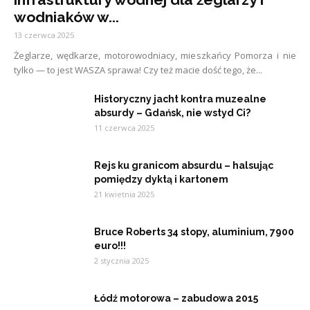
wodniaków w...
13 czerwca 2025
Żeglarze, wędkarze, motorowodniacy, mieszkańcy Pomorza i nie
tylko — to jest WASZA sprawa! Czy też macie dość tego, że...
Historyczny jacht kontra muzealne
absurdy – Gdańsk, nie wstyd Ci?
11 czerwca 2025
Rejs ku granicom absurdu – halsując
pomiędzy dyktą i kartonem
21 kwietnia 2025
Bruce Roberts 34 stopy, aluminium, 7900
euro!!!
2 stycznia 2025
Łódź motorowa – zabudowa 2015