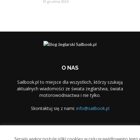
10 grudnia 2024
O NAS
Sailbook.pl to miejsce dla wszystkich, którzy szukają
aktualnych wiadomości ze świata żeglarstwa, świata
motorowodniactwa i nie tylko.
Skontaktuj się z nami:
info@sailbook.pl
PODĄŻAJ ZA NAMI
Serwis wykorzystuje pliki cookies w celu prawidłowego jego d