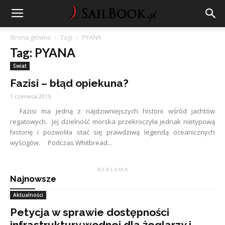
Strona główna
Tagi
PYANA
Tag: PYANA
Świat
Fazisi – błąd opiekuna?
1 czerwca 2015
Fazisi ma jedną z najdziwniejszych historii wśród jachtów
regatowych. Jej dzielność morska przekroczyła jednak nietypową
historię i pozwoliła stać się prawdziwą legendą oceanicznych
wyścigów. Podczas Whitbread...
R E K L A M A
Najnowsze
Aktualności
Petycja w sprawie dostępności
infrastruktury wodnej dla żeglarzy i