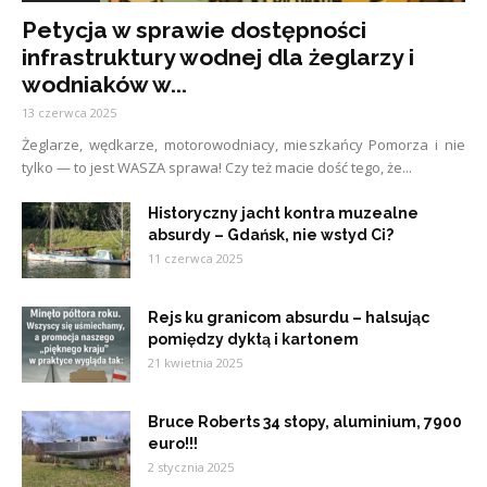
Petycja w sprawie dostępności
infrastruktury wodnej dla żeglarzy i
wodniaków w...
13 czerwca 2025
Żeglarze, wędkarze, motorowodniacy, mieszkańcy Pomorza i nie
tylko — to jest WASZA sprawa! Czy też macie dość tego, że...
Historyczny jacht kontra muzealne
absurdy – Gdańsk, nie wstyd Ci?
11 czerwca 2025
Rejs ku granicom absurdu – halsując
pomiędzy dyktą i kartonem
21 kwietnia 2025
Bruce Roberts 34 stopy, aluminium, 7900
euro!!!
2 stycznia 2025