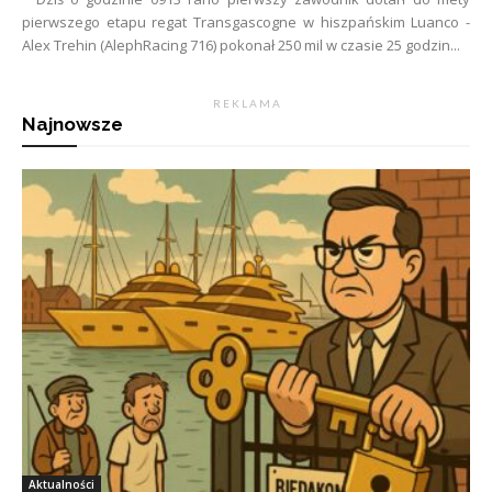
pierwszego etapu regat Transgascogne w hiszpańskim Luanco -
Alex Trehin (AlephRacing 716) pokonał 250 mil w czasie 25 godzin...
R E K L A M A
Najnowsze
Aktualności