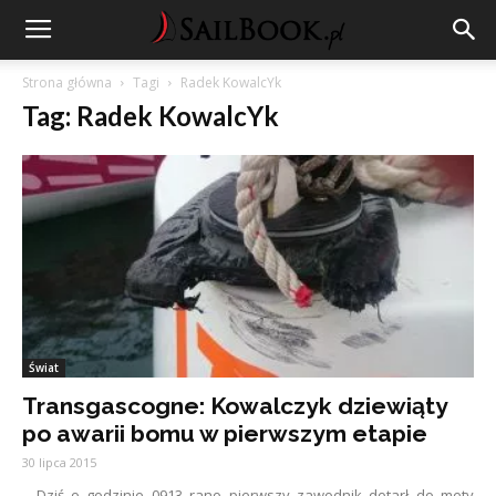
Strona główna
Tagi
Radek KowalcYk
Tag: Radek KowalcYk
Świat
Transgascogne: Kowalczyk dziewiąty
po awarii bomu w pierwszym etapie
30 lipca 2015
Dziś o godzinie 0913 rano pierwszy zawodnik dotarł do mety