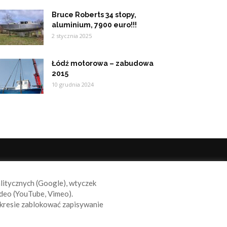
Bruce Roberts 34 stopy,
aluminium, 7900 euro!!!
2 stycznia 2025
Łódź motorowa – zabudowa
2015
10 grudnia 2024
ODĄŻAJ ZA NAMI
alitycznych (Google), wtyczek
deo (YouTube, Vimeo).
kresie zablokować zapisywanie