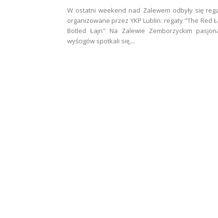
W ostatni weekend nad Zalewem odbyły się reg
organizowane przez YKP Lublin: regaty "The Red 
Botled Łajn" Na Zalewie Zemborzyckim pasjona
wyścigów spotkali się,...