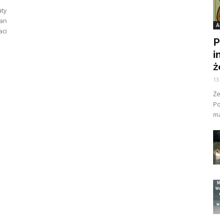
aty
Łan
A
ci
P
i
ż
13
Ż
Po
ma