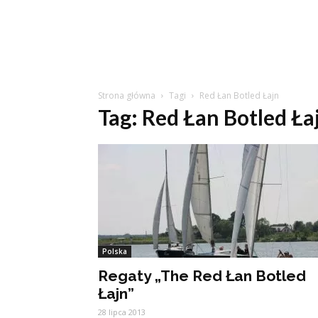
Strona główna
Tagi
Red Łan Botled Łajn
Tag: Red Łan Botled Ła
Polska
Regaty „The Red Łan Botled
Łajn”
28 lipca 2013