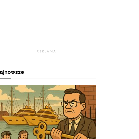
R E K L A M A
ajnowsze