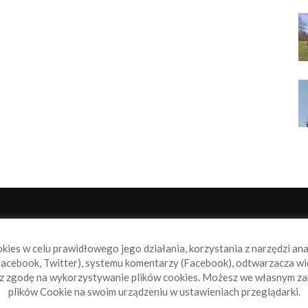
NAS
P
okies w celu prawidłowego jego działania, korzystania z narzędzi an
book.pl to miejsce dla wszystkich, którzy szukają aktualnych
acebook, Twitter), systemu komentarzy (Facebook), odtwarzacza wi
omości ze świata żeglarstwa, świata motorowodniactwa i
sz zgodę na wykorzystywanie plików cookies. Możesz we własnym za
ylko.
plików Cookie na swoim urządzeniu w ustawieniach przeglądarki.