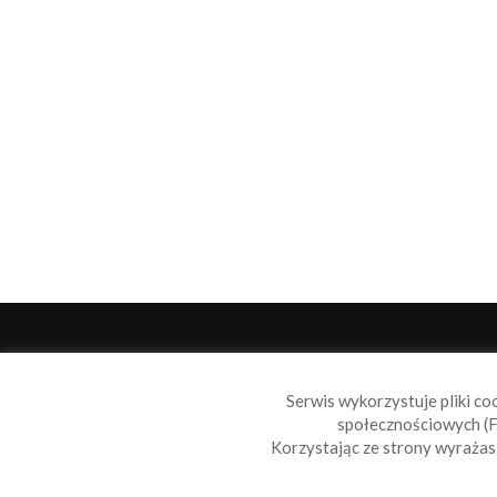
O 
Serwis wykorzystuje pliki co
Sail
społecznościowych (F
wiad
Korzystając ze strony wyraża
nie t