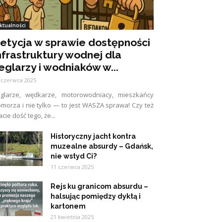
ktualności
etycja w sprawie dostępności
nfrastruktury wodnej dla
eglarzy i wodniaków w...
 czerwca 2025
eglarze, wędkarze, motorowodniacy, mieszkańcy
morza i nie tylko — to jest WASZA sprawa! Czy też
cie dość tego, że...
Historyczny jacht kontra
muzealne absurdy – Gdańsk,
nie wstyd Ci?
11 czerwca 2025
Rejs ku granicom absurdu –
halsując pomiędzy dyktą i
kartonem
21 kwietnia 2025