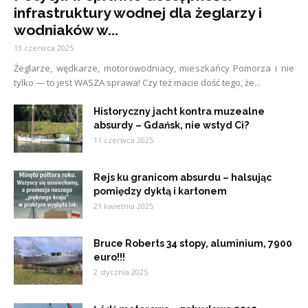
infrastruktury wodnej dla żeglarzy i
wodniaków w...
13 czerwca 2025
Żeglarze, wędkarze, motorowodniacy, mieszkańcy Pomorza i nie
tylko — to jest WASZA sprawa! Czy też macie dość tego, że...
Historyczny jacht kontra muzealne
absurdy – Gdańsk, nie wstyd Ci?
11 czerwca 2025
Rejs ku granicom absurdu – halsując
pomiędzy dyktą i kartonem
21 kwietnia 2025
Bruce Roberts 34 stopy, aluminium, 7900
euro!!!
2 stycznia 2025