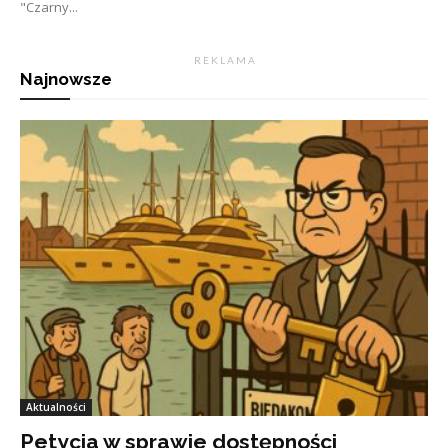
"Czarny...
R E K L A M A
Najnowsze
Aktualności
Petycja w sprawie dostępności