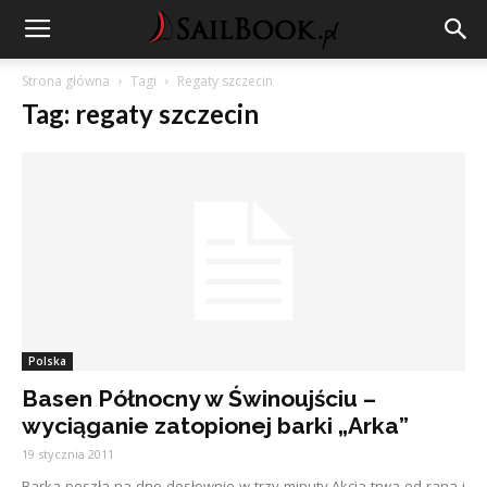
Strona główna
Tagi
Regaty szczecin
Tag: regaty szczecin
Polska
Basen Północny w Świnoujściu –
wyciąganie zatopionej barki „Arka”
19 stycznia 2011
Barka poszła na dno dosłownie w trzy minuty.Akcja trwa od rana i