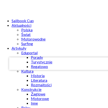
Sailbook Cup
Aktualności
Polska
Świat
Twoja nazwa użytkownika
Motorowodne
Surfing
Artykuły
Twoje hasło
Eduportal
Porady
Turystycznie
Regatowo
Kultura
Historia
Literatura
Rozmaitości
Konstrukcje
Żaglowe
Motorowe
Inne
Rejsy