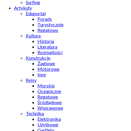
Surfing
Artykuły
Eduportal
Porady
Turystycznie
Regatowo
Kultura
Historia
Literatura
Rozmaitości
Konstrukcje
Żaglowe
Motorowe
Inne
Rejsy
Morskie
Oceaniczne
Regatowe
Śródlądowe
Wyprawowe
Technika
Elektronika
Użytkowe
Gadżety