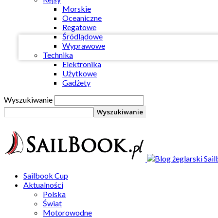
Twój e-mail
Morskie
Oceaniczne
Regatowe
Śródlądowe
Wyprawowe
Technika
Elektronika
Użytkowe
Gadżety
Wyszukiwanie
Sailbook Cup
Aktualności
Polska
Świat
Motorowodne