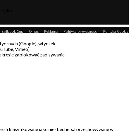
 tylko.
Sailbook Cup
O nas
Reklama
Polityka prywatności
Polityka Cookie
litycznych (Google), wtyczek
ouTube, Vimeo).
akresie zablokować zapisywanie
re są klasyfikowane jako niezbędne, są przechowywane w