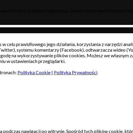
h wiadomości ze świata żeglarstwa, świata motorowodniactwa i nie
s w celu prawidłowego jego działania, korzystania z narzędzi ana
witter), systemu komentarzy (Facebook), odtwarzacza wideo (Y
 zgodę na wykorzystywanie plików cookies. Możesz we własnym z
iu w ustawieniach przeglądarki.
stronach:
Polityka Cookie
|
Polityka Prywatności
a podczas nawigacji po witrynie.
Spośród tych plików cookie, któ