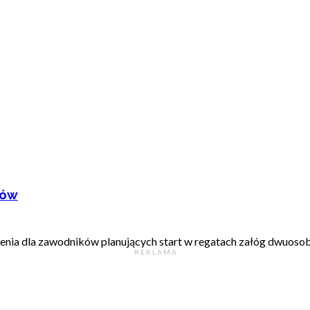
ków
nia dla zawodników planujących start w regatach załóg dwuosob
R E K L A M A