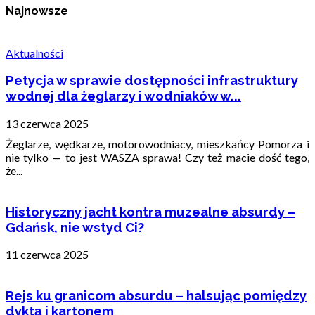
Najnowsze
Aktualności
Petycja w sprawie dostępności infrastruktury
wodnej dla żeglarzy i wodniaków w...
13 czerwca 2025
Żeglarze, wędkarze, motorowodniacy, mieszkańcy Pomorza i
nie tylko — to jest WASZA sprawa! Czy też macie dość tego,
że...
Historyczny jacht kontra muzealne absurdy –
Gdańsk, nie wstyd Ci?
11 czerwca 2025
Rejs ku granicom absurdu – halsując pomiędzy
dyktą i kartonem