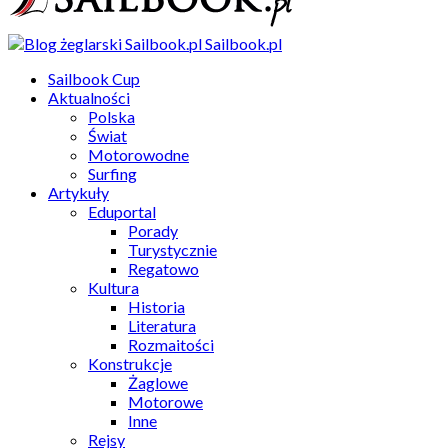
Sailbook.pl
Sailbook Cup
Aktualności
Polska
Świat
Motorowodne
Surfing
Artykuły
Eduportal
Porady
Turystycznie
Regatowo
Kultura
Historia
Literatura
Rozmaitości
Konstrukcje
Żaglowe
Motorowe
Inne
Rejsy