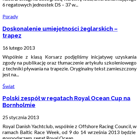
6 regatowych jednostek DS – 37 w...
Porady
Doskonalenie umiejętności żeglarskich –
trapez
16 lutego 2013
Wspólnie z klasą Korsarz podjęliśmy inicjatywę uzyskania
zgody na publikację oraz tłumaczenie artykułu szkoleniowego
z techniki pływania na trapezie. Oryginalny tekst zamieszczony
jest na...
Świat
Polski zespół w regatach Royal Ocean Cup na
Bornholmie
25 stycznia 2013
Royal Danish Yachtclub, wspólnie z Offshore Racing Council, w
ramach Baltic Race Week, od 9 do 14 września 2013 będzie
gospodarzem regat Royal Ocean...