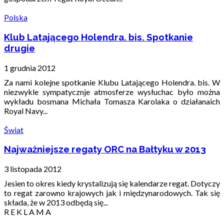
Polska
Klub Latającego Holendra. bis. Spotkanie
drugie
1 grudnia 2012
Za nami kolejne spotkanie Klubu Latającego Holendra. bis. W
niezwykle sympatycznje atmosferze wysłuchac było można
wykładu bosmana Michała Tomasza Karolaka o działanaich
Royal Navy...
Świat
Najważniejsze regaty ORC na Bałtyku w 2013
3 listopada 2012
Jesien to okres kiedy krystalizują się kalendarze regat. Dotyczy
to regat zarowno krajowych jak i międzynarodowych. Tak się
składa, że w 2013 odbędą się...
R E K L A M A