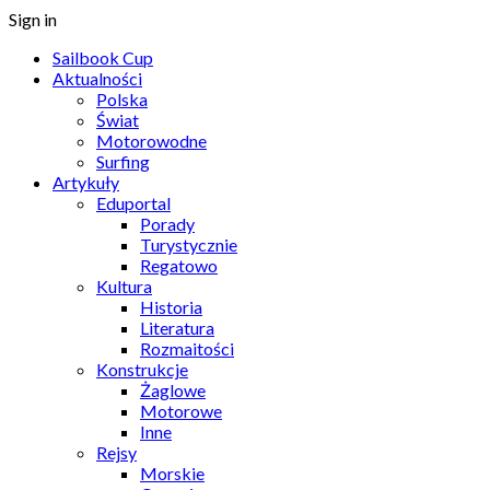
Sign in
Sailbook Cup
Aktualności
Polska
Świat
Motorowodne
Surfing
Artykuły
Eduportal
Porady
Turystycznie
Regatowo
Kultura
Historia
Literatura
Rozmaitości
Konstrukcje
Żaglowe
Motorowe
Inne
Rejsy
Morskie