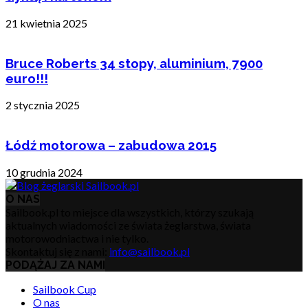
21 kwietnia 2025
Bruce Roberts 34 stopy, aluminium, 7900
euro!!!
2 stycznia 2025
Łódź motorowa – zabudowa 2015
10 grudnia 2024
O NAS
Sailbook.pl to miejsce dla wszystkich, którzy szukają
aktualnych wiadomości ze świata żeglarstwa, świata
motorowodniactwa i nie tylko.
Skontaktuj się z nami:
info@sailbook.pl
PODĄŻAJ ZA NAMI
Sailbook Cup
O nas