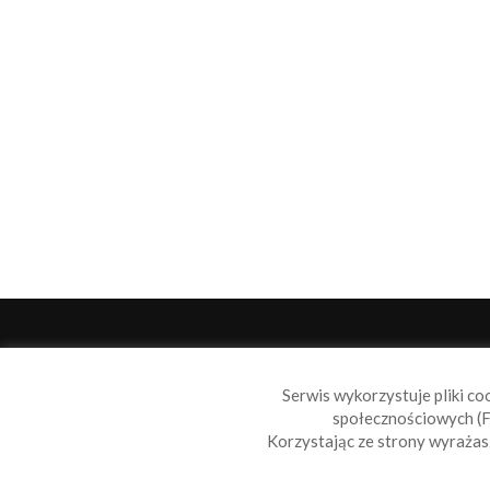
O 
Serwis wykorzystuje pliki co
Sail
społecznościowych (F
wiad
Korzystając ze strony wyraża
nie t