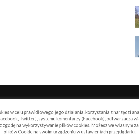
NAS
P
okies w celu prawidłowego jego działania, korzystania z narzędzi an
book.pl to miejsce dla wszystkich, którzy szukają aktualnych
acebook, Twitter), systemu komentarzy (Facebook), odtwarzacza wi
omości ze świata żeglarstwa, świata motorowodniactwa i
sz zgodę na wykorzystywanie plików cookies. Możesz we własnym za
ylko.
plików Cookie na swoim urządzeniu w ustawieniach przeglądarki.