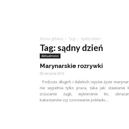
Strona główna
Tagi
Sądny dzień
Tag: sądny dzień
Aktualności
Marynarskie rozrywki
28 sierpnia 2016
Podczas długich i dalekich rejsów życie maryna
nie wypełnia tylko praca, taka jak: stawianie 
zrzucanie żagli, wybieranie lin, obracan
kabestanów czy szorowanie pokładu....