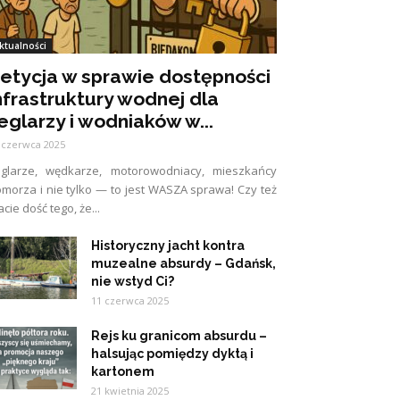
ktualności
etycja w sprawie dostępności
nfrastruktury wodnej dla
eglarzy i wodniaków w...
 czerwca 2025
eglarze, wędkarze, motorowodniacy, mieszkańcy
morza i nie tylko — to jest WASZA sprawa! Czy też
cie dość tego, że...
Historyczny jacht kontra
muzealne absurdy – Gdańsk,
nie wstyd Ci?
11 czerwca 2025
Rejs ku granicom absurdu –
halsując pomiędzy dyktą i
kartonem
21 kwietnia 2025