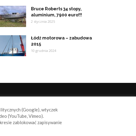
Bruce Roberts 34 stopy,
aluminium, 7900 euro!!!
2 stycznia 2025
Łódź motorowa – zabudowa
2015
10 grudnia 2024
ODĄŻAJ ZA NAMI
alitycznych (Google), wtyczek
deo (YouTube, Vimeo).
kresie zablokować zapisywanie