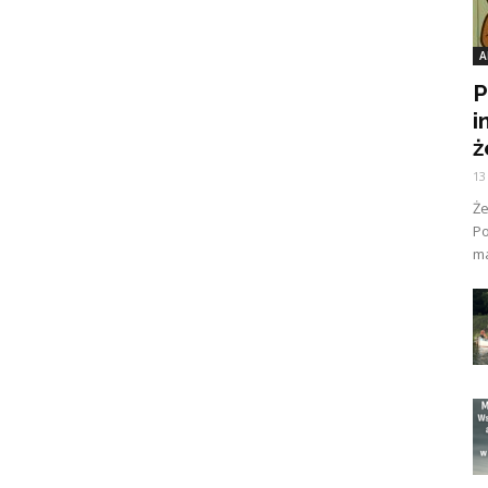
A
P
i
ż
13
Ż
Po
ma