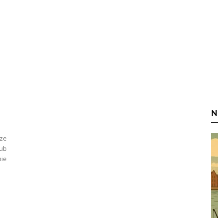
N
rze
lub
ie