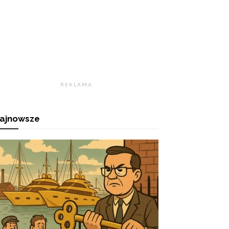
R E K L A M A
ajnowsze