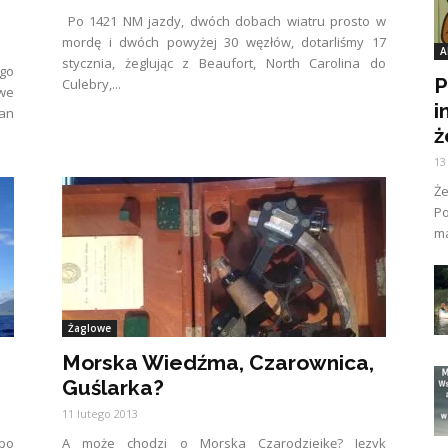
Po 1421 NM jazdy, dwóch dobach wiatru prosto w
mordę i dwóch powyżej 30 węzłów, dotarliśmy 17
A
stycznia, żeglując z Beaufort, North Carolina do
ego
P
Culebry,...
owe
i
ean
ż
13
Ż
Po
ma
Żaglowe
Morska Wiedźma, Czarownica,
Guślarka?
11 lutego 2013
po
A może chodzi o Morska Czarodziejkę? Język