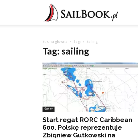
Sailb
Strona główna
Tagi
Sailing
Tag: sailing
Świat
Start regat RORC Caribbean
600. Polskę reprezentuje
Zbigniew Gutkowski na