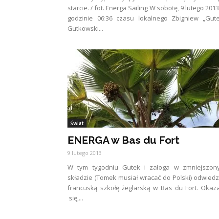
starcie. / fot. Energa Sailing W sobotę, 9 lutego 2013
godzinie 06:36 czasu lokalnego Zbigniew „Gut
Gutkowski...
Świat
ENERGA w Bas du Fort
9 lutego 2013
W tym tygodniu Gutek i załoga w zmniejszon
składzie (Tomek musiał wracać do Polski) odwiedz
francuską szkołę żeglarską w Bas du Fort. Okaz
się,...