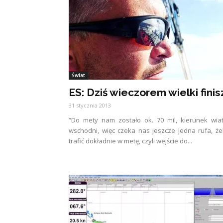
Świat
ES: Dziś wieczorem wielki finis
31 stycznia 2013
“Do mety nam zostało ok. 70 mil, kierunek wia
wschodni, więc czeka nas jeszcze jedna rufa, ż
trafić dokładnie w metę, czyli wejście do...