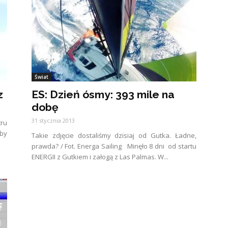
Świat
z
ES: Dzień ósmy: 393 mile na
dobę
31 stycznia 2013
tru
eby
Takie zdjęcie dostaliśmy dzisiaj od Gutka. Ładne,
prawda? / Fot. Energa Sailing Minęło 8 dni od startu
ENERGII z Gutkiem i załogą z Las Palmas. W...