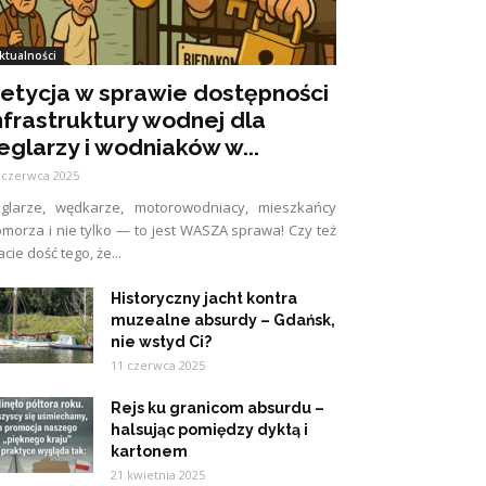
ktualności
etycja w sprawie dostępności
nfrastruktury wodnej dla
eglarzy i wodniaków w...
 czerwca 2025
eglarze, wędkarze, motorowodniacy, mieszkańcy
morza i nie tylko — to jest WASZA sprawa! Czy też
cie dość tego, że...
Historyczny jacht kontra
muzealne absurdy – Gdańsk,
nie wstyd Ci?
11 czerwca 2025
Rejs ku granicom absurdu –
halsując pomiędzy dyktą i
kartonem
21 kwietnia 2025