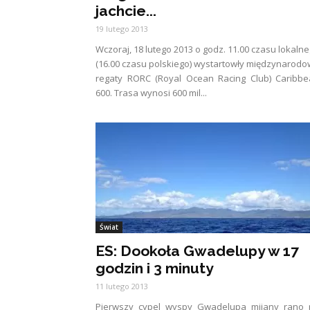
jachcie...
19 lutego 2013
Wczoraj, 18 lutego 2013 o godz. 11.00 czasu lokaln
(16.00 czasu polskiego) wystartowły międzynarod
regaty RORC (Royal Ocean Racing Club) Caribb
600. Trasa wynosi 600 mil...
Świat
ES: Dookoła Gwadelupy w 17
godzin i 3 minuty
11 lutego 2013
Pierwszy cypel wyspy Gwadelupa mijany rano 