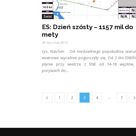
Świat
ES: Dzień szósty – 1157 mil do
mety
28 stycznia 2013
rys. NavSim Od niedzielnego popołudnia warun
wiatrowe wyraźnie pogorszyły się. Od 2 dni ENE
płynie przy wietrze z ENE od 14-18 węzłów,
porywach do...
...
1
2
3
4
7