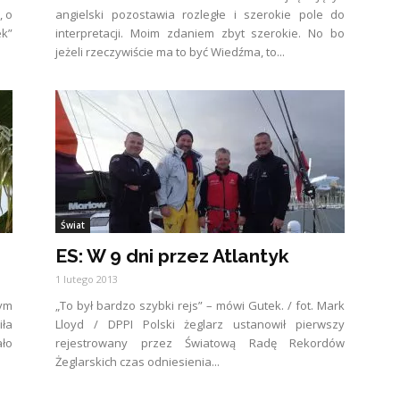
, o
angielski pozostawia rozległe i szerokie pole do
ek”
interpretacji. Moim zdaniem zbyt szerokie. No bo
jeżeli rzeczywiście ma to być Wiedźma, to...
Świat
ES: W 9 dni przez Atlantyk
1 lutego 2013
ym
„To był bardzo szybki rejs” – mówi Gutek. / fot. Mark
iła
Lloyd / DPPI Polski żeglarz ustanowił pierwszy
ało
rejestrowany przez Światową Radę Rekordów
Żeglarskich czas odniesienia...