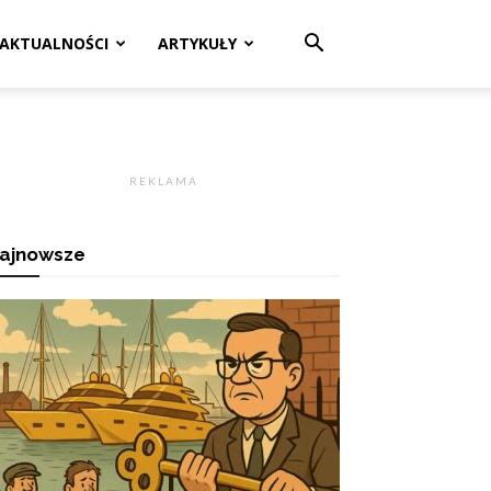
AKTUALNOŚCI
ARTYKUŁY
R E K L A M A
ajnowsze