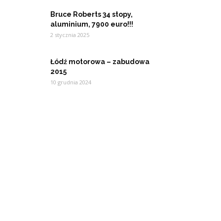
Bruce Roberts 34 stopy,
aluminium, 7900 euro!!!
2 stycznia 2025
Łódź motorowa – zabudowa
2015
10 grudnia 2024