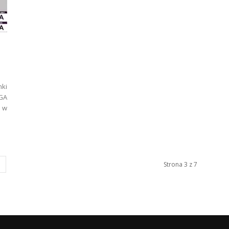
ki
RGA
 w
Strona 3 z 7