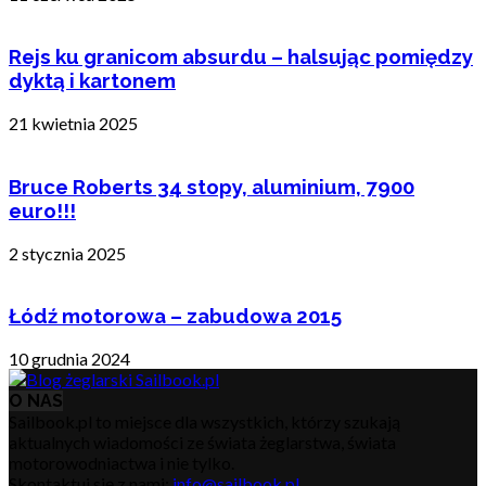
Rejs ku granicom absurdu – halsując pomiędzy
dyktą i kartonem
21 kwietnia 2025
Bruce Roberts 34 stopy, aluminium, 7900
euro!!!
2 stycznia 2025
Łódź motorowa – zabudowa 2015
10 grudnia 2024
O NAS
Sailbook.pl to miejsce dla wszystkich, którzy szukają
aktualnych wiadomości ze świata żeglarstwa, świata
motorowodniactwa i nie tylko.
Skontaktuj się z nami:
info@sailbook.pl