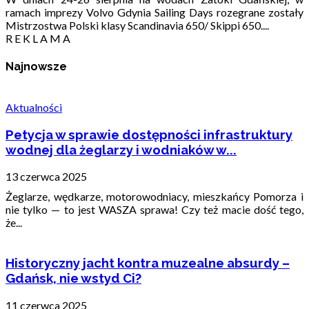
ramach imprezy Volvo Gdynia Sailing Days rozegrane zostały
Mistrzostwa Polski klasy Scandinavia 650/ Skippi 650....
R E K L A M A
Najnowsze
Aktualności
Petycja w sprawie dostępności infrastruktury
wodnej dla żeglarzy i wodniaków w...
13 czerwca 2025
Żeglarze, wędkarze, motorowodniacy, mieszkańcy Pomorza i
nie tylko — to jest WASZA sprawa! Czy też macie dość tego,
że...
Historyczny jacht kontra muzealne absurdy –
Gdańsk, nie wstyd Ci?
11 czerwca 2025