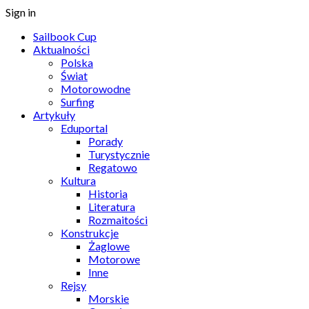
Sign in
Sailbook Cup
Aktualności
Polska
Świat
Motorowodne
Surfing
Artykuły
Eduportal
Porady
Turystycznie
Regatowo
Kultura
Historia
Literatura
Rozmaitości
Konstrukcje
Żaglowe
Motorowe
Inne
Rejsy
Morskie