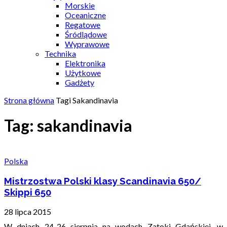
Morskie
Oceaniczne
Regatowe
Śródlądowe
Wyprawowe
Technika
Elektronika
Użytkowe
Gadżety
Strona główna
Tagi
Sakandinavia
Tag: sakandinavia
Polska
Mistrzostwa Polski klasy Scandinavia 650/
Skippi 650
28 lipca 2015
W dniach 24-26 sierpnia na wodach Zatoki Gdańskiej, w