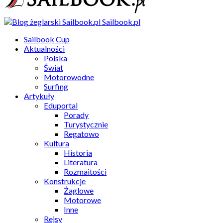
Sailbook.pl
Sailbook Cup
Aktualności
Polska
Świat
Motorowodne
Surfing
Artykuły
Eduportal
Porady
Turystycznie
Regatowo
Kultura
Historia
Literatura
Rozmaitości
Konstrukcje
Żaglowe
Motorowe
Inne
Rejsy