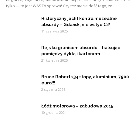
tylko — to jest WASZA sprawa! Czy też macie dość tego, że...
Historyczny jacht kontra muzealne
absurdy – Gdańsk, nie wstyd Ci?
11 czerwca 2025
Rejs ku granicom absurdu – halsując
pomiędzy dyktą i kartonem
21 kwietnia 2025
Bruce Roberts 34 stopy, aluminium, 7900
euro!!!
2 stycznia 2025
Łódź motorowa – zabudowa 2015
10 grudnia 2024