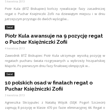
5 kwietnia 2013
Piotr Kula (BTŻ Biskupiec) kończy rywalizacje fazy zasadniczej
regat o Puchar Księżniczki Zofii na dziewiątym miejscu i w dniu
jutrzejszym przystąpi do dwóch wyścigów...
Świat
Piotr Kula awansuje na 9 pozycję regat
o Puchar Księżniczki Zofii
4 kwietnia 2013
Zawodnik BTŻ Biskupiec Piotr Kula utrzymuje wysoką pozycję w
regatach pucharu świata rozgrywanych u wybrzeży hiszpańskiej
Majorki. Po pierwszym dniu fazy finałowej olimpijczyk w...
Świat
10 polskich osad w finałach regat o
Puchar Księżniczki Zofii
3 kwietnia 2013
Agnieszka Skrzypulec z Natalią Wójcik (SEJK Pogoń Szczecin)
zajmują 8 pozycję w klasie 470 po fazie eliminacyjnej 44. Regat o