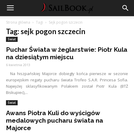
Strona główna
Tagi
Sejk pogon szczecin
Tag: sejk pogon szczecin
Świat
Puchar Świata w żeglarstwie: Piotr Kula
na dziesiątym miejscu
6 kwietnia 2013
Na hiszpańskiej Majorce dobiegły końca pierwsze w sezonie
europejskim regaty pucharu świata Trofeo S.A.R. Princesa Sofia.
Najwyżej sklasyfikowanym Polakiem został Piotr Kula (BTŻ
Biskupiec),...
Świat
Awans Piotra Kuli do wyścigów
medalowych pucharu świata na
Majorce