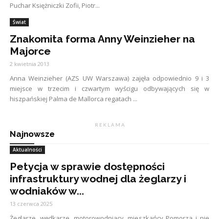
Puchar Księżniczki Zofii, Piotr...
Świat
Znakomita forma Anny Weinzieher na
Majorce
2 kwietnia 2013
Anna Weinzieher (AZS UW Warszawa) zajęła odpowiednio 9 i 3
miejsce w trzecim i czwartym wyścigu odbywających się w
hiszpańskiej Palma de Mallorca regatach ...
R E K L A M A
Najnowsze
Aktualności
Petycja w sprawie dostępności
infrastruktury wodnej dla żeglarzy i
wodniaków w...
13 czerwca 2025
Żeglarze, wędkarze, motorowodniacy, mieszkańcy Pomorza i nie