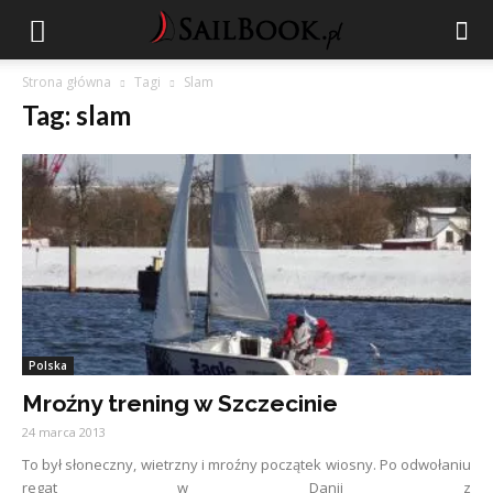
Strona główna
Tagi
Slam
Tag: slam
Polska
Mroźny trening w Szczecinie
24 marca 2013
To był słoneczny, wietrzny i mroźny początek wiosny. Po odwołaniu
regat w Danii z