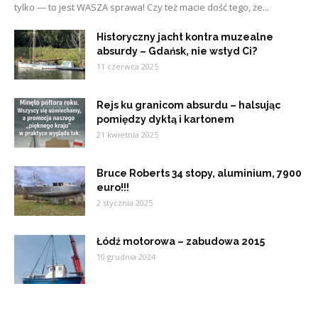
tylko — to jest WASZA sprawa! Czy też macie dość tego, że...
Historyczny jacht kontra muzealne
absurdy – Gdańsk, nie wstyd Ci?
11 czerwca 2025
Rejs ku granicom absurdu – halsując
pomiędzy dyktą i kartonem
21 kwietnia 2025
Bruce Roberts 34 stopy, aluminium, 7900
euro!!!
2 stycznia 2025
Łódź motorowa – zabudowa 2015
10 grudnia 2024