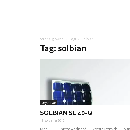
Strona główna
Tagi
Solbian
Tag: solbian
Użytkowe
SOLBIAN SL 40-Q
19 stycznia 2013
Moc i niezawodność krystalicznych ogn