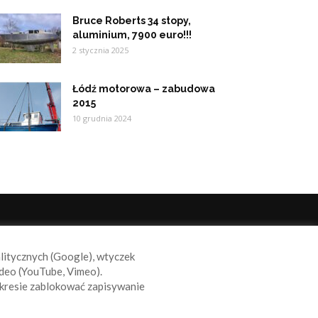
Bruce Roberts 34 stopy,
aluminium, 7900 euro!!!
2 stycznia 2025
Łódź motorowa – zabudowa
2015
10 grudnia 2024
ODĄŻAJ ZA NAMI
alitycznych (Google), wtyczek
deo (YouTube, Vimeo).
kresie zablokować zapisywanie