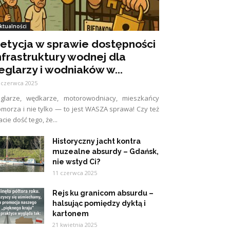
ktualności
etycja w sprawie dostępności
nfrastruktury wodnej dla
eglarzy i wodniaków w...
 czerwca 2025
eglarze, wędkarze, motorowodniacy, mieszkańcy
morza i nie tylko — to jest WASZA sprawa! Czy też
cie dość tego, że...
Historyczny jacht kontra
muzealne absurdy – Gdańsk,
nie wstyd Ci?
11 czerwca 2025
Rejs ku granicom absurdu –
halsując pomiędzy dyktą i
kartonem
21 kwietnia 2025