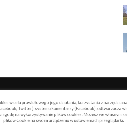
NAS
P
okies w celu prawidłowego jego działania, korzystania z narzędzi an
book.pl to miejsce dla wszystkich, którzy szukają aktualnych
acebook, Twitter), systemu komentarzy (Facebook), odtwarzacza wi
omości ze świata żeglarstwa, świata motorowodniactwa i
sz zgodę na wykorzystywanie plików cookies. Możesz we własnym za
ylko.
plików Cookie na swoim urządzeniu w ustawieniach przeglądarki.