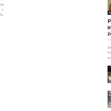
cią
 z
A
8%,
P
i
ż
13
Ż
Po
ma