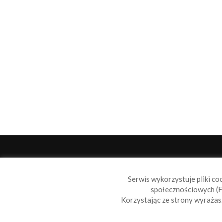
O 
Serwis wykorzystuje pliki co
Sail
społecznościowych (F
wiad
Korzystając ze strony wyraża
nie t