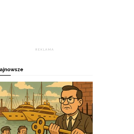
R E K L A M A
ajnowsze