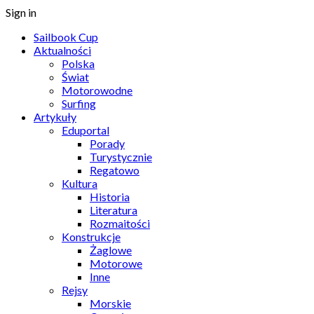
Sign in
Sailbook Cup
Aktualności
Polska
Świat
Motorowodne
Surfing
Artykuły
Eduportal
Porady
Turystycznie
Regatowo
Kultura
Historia
Literatura
Rozmaitości
Konstrukcje
Żaglowe
Motorowe
Inne
Rejsy
Morskie