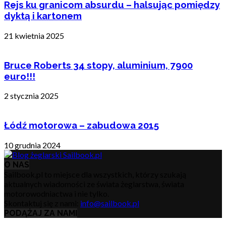
Rejs ku granicom absurdu – halsując pomiędzy
dyktą i kartonem
21 kwietnia 2025
Bruce Roberts 34 stopy, aluminium, 7900
euro!!!
2 stycznia 2025
Łódź motorowa – zabudowa 2015
10 grudnia 2024
O NAS
Sailbook.pl to miejsce dla wszystkich, którzy szukają
aktualnych wiadomości ze świata żeglarstwa, świata
motorowodniactwa i nie tylko.
Skontaktuj się z nami:
info@sailbook.pl
PODĄŻAJ ZA NAMI