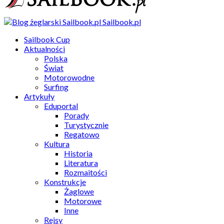
Sailbook.pl
Sailbook Cup
Aktualności
Polska
Świat
Motorowodne
Surfing
Artykuły
Eduportal
Porady
Turystycznie
Regatowo
Kultura
Historia
Literatura
Rozmaitości
Konstrukcje
Żaglowe
Motorowe
Inne
Rejsy