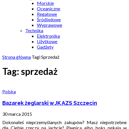
Morskie
Oceaniczne
Regatowe
Śródlądowe
Wyprawowe
Technika
Elektronika
Użytkowe
Gadżety
Strona główna
Tagi
Sprzedaż
Tag: sprzedaż
Polska
Bazarek żeglarski w JK AZS Szczecin
30 marca 2015
Dokonałeś nieprzemyślanych zakupów? Masz niepotrzebne
dla Ciebie rzeczy na jachcie? Piwnica albo boks pękają w