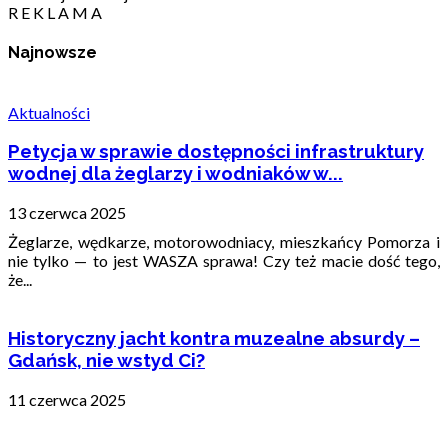
R E K L A M A
Najnowsze
Aktualności
Petycja w sprawie dostępności infrastruktury
wodnej dla żeglarzy i wodniaków w...
13 czerwca 2025
Żeglarze, wędkarze, motorowodniacy, mieszkańcy Pomorza i
nie tylko — to jest WASZA sprawa! Czy też macie dość tego,
że...
Historyczny jacht kontra muzealne absurdy –
Gdańsk, nie wstyd Ci?
11 czerwca 2025