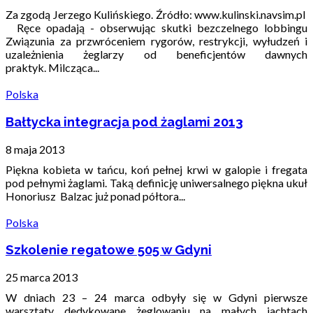
Za zgodą Jerzego Kulińskiego. Źródło: www.kulinski.navsim.pl
Ręce opadają - obserwując skutki bezczelnego lobbingu
Związunia za przwróceniem rygorów, restrykcji, wyłudzeń i
uzależnienia żeglarzy od beneficjentów dawnych
praktyk. Milcząca...
Polska
Bałtycka integracja pod żaglami 2013
8 maja 2013
Piękna kobieta w tańcu, koń pełnej krwi w galopie i fregata
pod pełnymi żaglami. Taką definicję uniwersalnego piękna ukuł
Honoriusz Balzac już ponad półtora...
Polska
Szkolenie regatowe 505 w Gdyni
25 marca 2013
W dniach 23 – 24 marca odbyły się w Gdyni pierwsze
warsztaty dedykowane żeglowaniu na małych jachtach