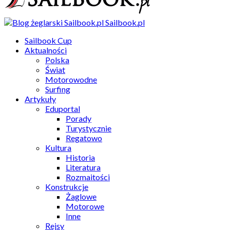
Sailbook.pl
Sailbook Cup
Aktualności
Polska
Świat
Motorowodne
Surfing
Artykuły
Eduportal
Porady
Turystycznie
Regatowo
Kultura
Historia
Literatura
Rozmaitości
Konstrukcje
Żaglowe
Motorowe
Inne
Rejsy