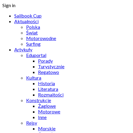
Sign in
Sailbook Cup
Aktualności
Polska
Świat
Motorowodne
Surfing
Artykuły
Eduportal
Porady
Turystycznie
Regatowo
Kultura
Historia
Literatura
Rozmaitości
Konstrukcje
Żaglowe
Motorowe
Inne
Rejsy
Morskie