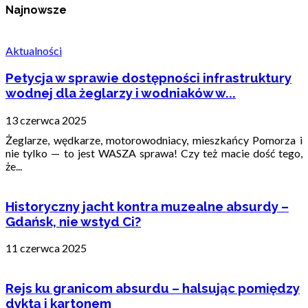
Najnowsze
Aktualności
Petycja w sprawie dostępności infrastruktury
wodnej dla żeglarzy i wodniaków w...
13 czerwca 2025
Żeglarze, wędkarze, motorowodniacy, mieszkańcy Pomorza i
nie tylko — to jest WASZA sprawa! Czy też macie dość tego,
że...
Historyczny jacht kontra muzealne absurdy –
Gdańsk, nie wstyd Ci?
11 czerwca 2025
Rejs ku granicom absurdu – halsując pomiędzy
dyktą i kartonem