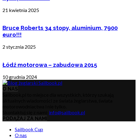
21 kwietnia 2025
Bruce Roberts 34 stopy, aluminium, 7900
euro!!!
2 stycznia 2025
Łódź motorowa – zabudowa 2015
10 grudnia 2024
O NAS
Sailbook.pl to miejsce dla wszystkich, którzy szukają
aktualnych wiadomości ze świata żeglarstwa, świata
motorowodniactwa i nie tylko.
Skontaktuj się z nami:
info@sailbook.pl
PODĄŻAJ ZA NAMI
Sailbook Cup
O nas