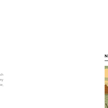
N
ch
amy
ie,