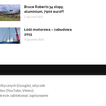
Bruce Roberts 34 stopy,
aluminium, 7900 euro!!!
2 stycznia 2025
Łódź motorowa – zabudowa
2015
10 grudnia 2024
ODĄŻAJ ZA NAMI
alitycznych (Google), wtyczek
deo (YouTube, Vimeo).
kresie zablokować zapisywanie