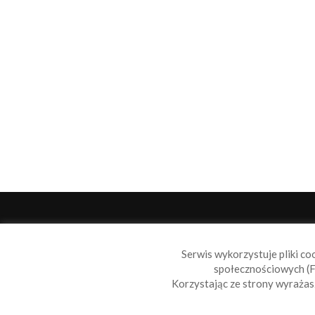
O 
Serwis wykorzystuje pliki co
Sail
społecznościowych (F
wiad
Korzystając ze strony wyraża
nie t