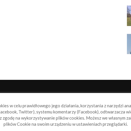
NAS
P
okies w celu prawidłowego jego działania, korzystania z narzędzi an
book.pl to miejsce dla wszystkich, którzy szukają aktualnych
acebook, Twitter), systemu komentarzy (Facebook), odtwarzacza wi
omości ze świata żeglarstwa, świata motorowodniactwa i
sz zgodę na wykorzystywanie plików cookies. Możesz we własnym za
ylko.
plików Cookie na swoim urządzeniu w ustawieniach przeglądarki.