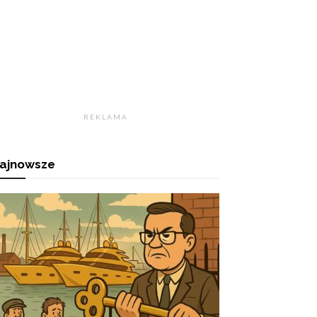
R E K L A M A
ajnowsze