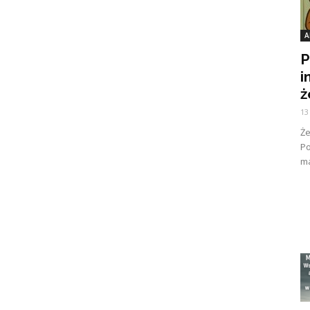
A
P
i
ż
13
Ż
Po
ma