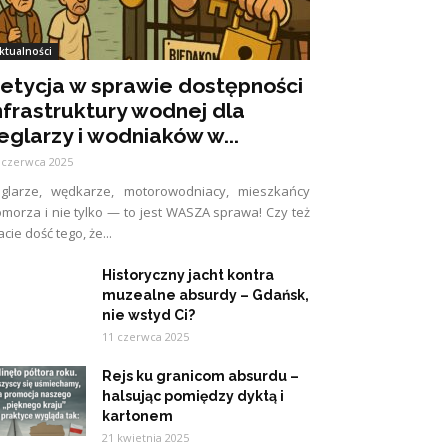
ktualności
etycja w sprawie dostępności
nfrastruktury wodnej dla
eglarzy i wodniaków w...
 czerwca 2025
eglarze, wędkarze, motorowodniacy, mieszkańcy
morza i nie tylko — to jest WASZA sprawa! Czy też
cie dość tego, że...
Historyczny jacht kontra
muzealne absurdy – Gdańsk,
nie wstyd Ci?
11 czerwca 2025
Rejs ku granicom absurdu –
halsując pomiędzy dyktą i
kartonem
21 kwietnia 2025