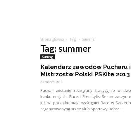
Strona główna
Tagi
Summer
Tag: summer
Surfing
Kalendarz zawodów Pucharu i
Mistrzostw Polski PSKite 2013
23 marca 2013
Puchar zostanie rozegrany tradycyjnie w dwó
konkurencjach: Race i Freestyle. Sezon zaczyn
już na początku maja wyścigami Race w Szczecin
organizowanymi przez Klub Sportowy Dobra...