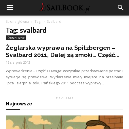
Strona główna
Tagi
Svalbard
Tag: svalbard
Oceaniczne
Żeglarska wyprawa na Spitzbergen –
Svalbard 2011, Dalej są smoki… Część...
15 sierpnia 2012
Wprowadzenie - Część 1 Uwaga: wszystkie przedstawione postaci i
sytuacje są prawdziwe. Wydarzenia miały miejsce na przełomie
lipca i sierpnia Roku Pańskiego 2011 podczas wyprawy...
R E K L A M A
Najnowsze