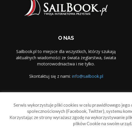
O NAS
Sailbook.pl to miejsce dla wszystkich, którzy szukają
aktualnych wiadomości ze świata żeglarstwa, świata
motorowodniactwa i nie tylko.
Skontaktuj się z nami:
info@sailbook.pl
PODĄŻAJ ZA NAMI
Serwis wykorzystuje pliki cookies w celu prawidłowego jego d
społecznościowych (Facebook, Twitter), systemu kom
Korzystając ze strony wyrażasz zgodę na wykorzystywanie pl
plików Cookie na swoim urządz