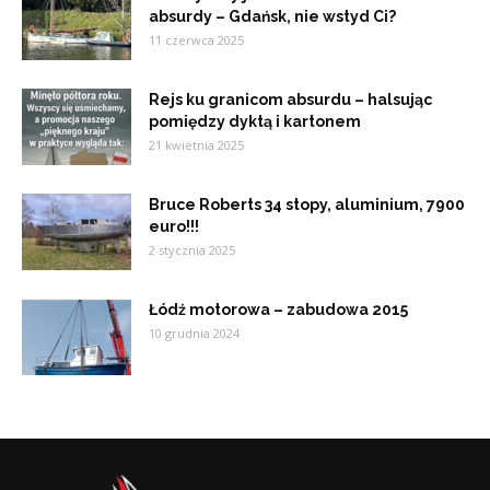
absurdy – Gdańsk, nie wstyd Ci?
11 czerwca 2025
Rejs ku granicom absurdu – halsując
pomiędzy dyktą i kartonem
21 kwietnia 2025
Bruce Roberts 34 stopy, aluminium, 7900
euro!!!
2 stycznia 2025
Łódź motorowa – zabudowa 2015
10 grudnia 2024