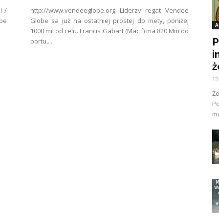
I /
http://www.vendeeglobe.org Liderzy regat Vendee
obe
Globe sa już na ostatniej prostej do mety, poniżej
A
1000 mil od celu. Francis Gabart (Macif) ma 820 Mm do
P
portu,...
i
ż
13
Ż
Po
ma