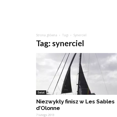
Strona główna
Tagi
Synerciel
Tag: synerciel
Świat
Niezwykły finisz w Les Sables
d’Olonne
7 lutego 2013