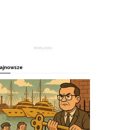
R E K L A M A
ajnowsze