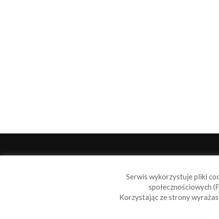
O 
Serwis wykorzystuje pliki co
Sail
społecznościowych (F
wiad
Korzystając ze strony wyraża
nie t