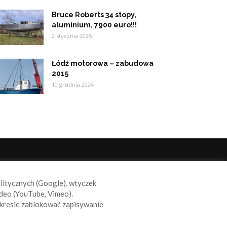
Bruce Roberts 34 stopy,
aluminium, 7900 euro!!!
2 stycznia 2025
Łódź motorowa – zabudowa
2015
10 grudnia 2024
ODĄŻAJ ZA NAMI
alitycznych (Google), wtyczek
deo (YouTube, Vimeo).
kresie zablokować zapisywanie