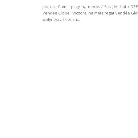
Jean Le Cam – piąty na mecie. / Fot. J.M. Liot / DPP
Vendee Globe Wczoraj na metę regat Vendée Gl
wpłynęło aż trzech...