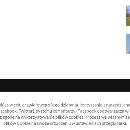
NAS
P
okies w celu prawidłowego jego działania, korzystania z narzędzi an
book.pl to miejsce dla wszystkich, którzy szukają aktualnych
acebook, Twitter), systemu komentarzy (Facebook), odtwarzacza wi
omości ze świata żeglarstwa, świata motorowodniactwa i
sz zgodę na wykorzystywanie plików cookies. Możesz we własnym za
ylko.
plików Cookie na swoim urządzeniu w ustawieniach przeglądarki.