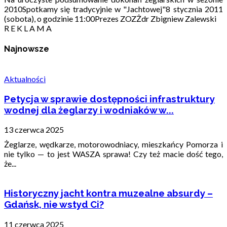
2010Spotkamy się tradycyjnie w "Jachtowej"8 stycznia 2011
(sobota), o godzinie 11:00Prezes ZOZŻdr Zbigniew Zalewski
R E K L A M A
Najnowsze
Aktualności
Petycja w sprawie dostępności infrastruktury
wodnej dla żeglarzy i wodniaków w...
13 czerwca 2025
Żeglarze, wędkarze, motorowodniacy, mieszkańcy Pomorza i
nie tylko — to jest WASZA sprawa! Czy też macie dość tego,
że...
Historyczny jacht kontra muzealne absurdy –
Gdańsk, nie wstyd Ci?
11 czerwca 2025