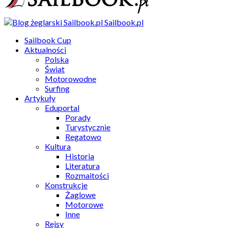
Sailbook.pl
Sailbook Cup
Aktualności
Polska
Świat
Motorowodne
Surfing
Artykuły
Eduportal
Porady
Turystycznie
Regatowo
Kultura
Historia
Literatura
Rozmaitości
Konstrukcje
Żaglowe
Motorowe
Inne
Rejsy