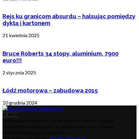
Rejs ku granicom absurdu – halsując pomiędzy
dyktą i kartonem
21 kwietnia 2025
Bruce Roberts 34 stopy, aluminium, 7900
euro!!!
2 stycznia 2025
Łódź motorowa – zabudowa 2015
10 grudnia 2024
O NAS
Sailbook.pl to miejsce dla wszystkich, którzy szukają
aktualnych wiadomości ze świata żeglarstwa, świata
motorowodniactwa i nie tylko.
Skontaktuj się z nami:
info@sailbook.pl