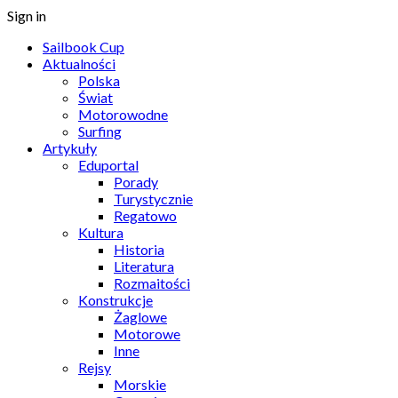
Sign in
Sailbook Cup
Aktualności
Polska
Świat
Motorowodne
Surfing
Artykuły
Eduportal
Porady
Turystycznie
Regatowo
Kultura
Historia
Literatura
Rozmaitości
Konstrukcje
Żaglowe
Motorowe
Inne
Rejsy
Morskie