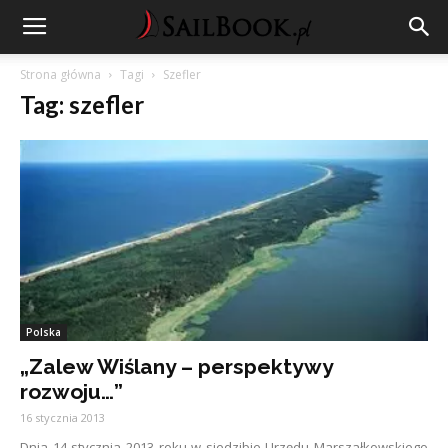
Strona główna
Tagi
Szefler
Tag: szefler
Polska
„Zalew Wiślany – perspektywy
rozwoju…”
16 stycznia 2013
Dnia 14 stycznia 2013 roku w siedzibie Urzędu Marszałkowskiego