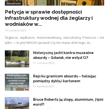
Aktualności
Petycja w sprawie dostępności
infrastruktury wodnej dla żeglarzy i
wodniaków w...
13 czerwca 2025
Żeglarze, wędkarze, motorowodniacy, mieszkańcy Pomorza i nie
tylko — to jest WASZA sprawa! Czy też macie dość tego, że...
Historyczny jacht kontra muzealne
absurdy – Gdańsk, nie wstyd Ci?
11 czerwca 2025
Rejs ku granicom absurdu – halsując
pomiędzy dyktą i kartonem
21 kwietnia 2025
Bruce Roberts 34 stopy, aluminium, 7900
euro!!!