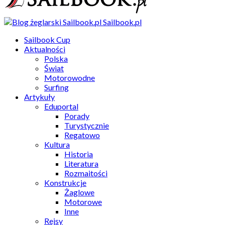
Sailbook.pl
Sailbook Cup
Aktualności
Polska
Świat
Motorowodne
Surfing
Artykuły
Eduportal
Porady
Turystycznie
Regatowo
Kultura
Historia
Literatura
Rozmaitości
Konstrukcje
Żaglowe
Motorowe
Inne
Rejsy