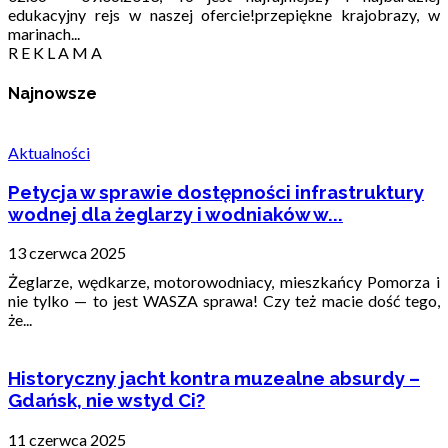
edukacyjny rejs w naszej ofercie!przepiękne krajobrazy, w
marinach...
R E K L A M A
Najnowsze
Aktualności
Petycja w sprawie dostępności infrastruktury
wodnej dla żeglarzy i wodniaków w...
13 czerwca 2025
Żeglarze, wędkarze, motorowodniacy, mieszkańcy Pomorza i
nie tylko — to jest WASZA sprawa! Czy też macie dość tego,
że...
Historyczny jacht kontra muzealne absurdy –
Gdańsk, nie wstyd Ci?
11 czerwca 2025