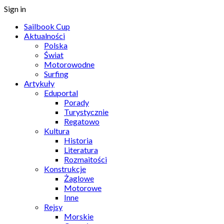
Sign in
Sailbook Cup
Aktualności
Polska
Świat
Motorowodne
Surfing
Artykuły
Eduportal
Porady
Turystycznie
Regatowo
Kultura
Historia
Literatura
Rozmaitości
Konstrukcje
Żaglowe
Motorowe
Inne
Rejsy
Morskie