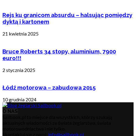
Rejs ku granicom absurdu – halsując pomiędzy
dyktą i kartonem
21 kwietnia 2025
Bruce Roberts 34 stopy, aluminium, 7900
euro!!!
2 stycznia 2025
Łódź motorowa – zabudowa 2015
10 grudnia 2024
O NAS
Sailbook.pl to miejsce dla wszystkich, którzy szukają
aktualnych wiadomości ze świata żeglarstwa, świata
motorowodniactwa i nie tylko.
Skontaktuj się z nami:
info@sailbook.pl