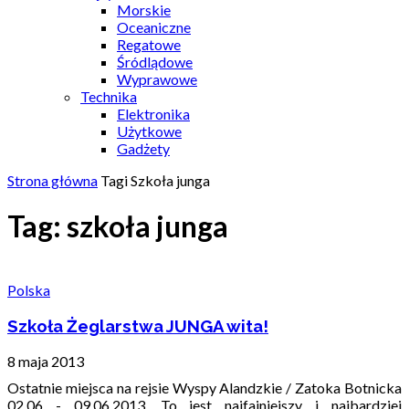
Morskie
Oceaniczne
Regatowe
Śródlądowe
Wyprawowe
Technika
Elektronika
Użytkowe
Gadżety
Strona główna
Tagi
Szkoła junga
Tag: szkoła junga
Polska
Szkoła Żeglarstwa JUNGA wita!
8 maja 2013
Ostatnie miejsca na rejsie Wyspy Alandzkie / Zatoka Botnicka
02.06 - 09.06.2013, To jest najfajniejszy i najbardziej