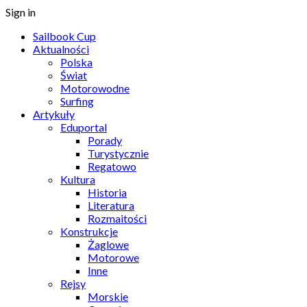
Sign in
Sailbook Cup
Aktualności
Polska
Świat
Motorowodne
Surfing
Artykuły
Eduportal
Porady
Turystycznie
Regatowo
Kultura
Historia
Literatura
Rozmaitości
Konstrukcje
Żaglowe
Motorowe
Inne
Rejsy
Morskie