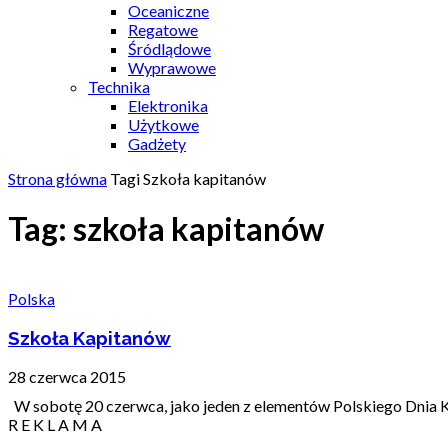
Oceaniczne
Regatowe
Śródlądowe
Wyprawowe
Technika
Elektronika
Użytkowe
Gadżety
Strona główna
Tagi
Szkoła kapitanów
Tag: szkoła kapitanów
Polska
Szkoła Kapitanów
28 czerwca 2015
W sobotę 20 czerwca, jako jeden z elementów Polskiego Dnia Ka
R E K L A M A