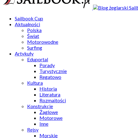
Sailbook Cup
Aktualności
Polska
Świat
Motorowodne
Surfing
Artykuły
Eduportal
Porady
Turystycznie
Regatowo
Kultura
Historia
Literatura
Rozmaitości
Konstrukcje
Żaglowe
Motorowe
Inne
Rejsy
Morskie