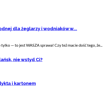
dnej dla żeglarzy i wodniaków w...
ylko — to jest WASZA sprawa! Czy też macie dość tego, że...
ańsk, nie wstyd Ci?
dyktą i kartonem