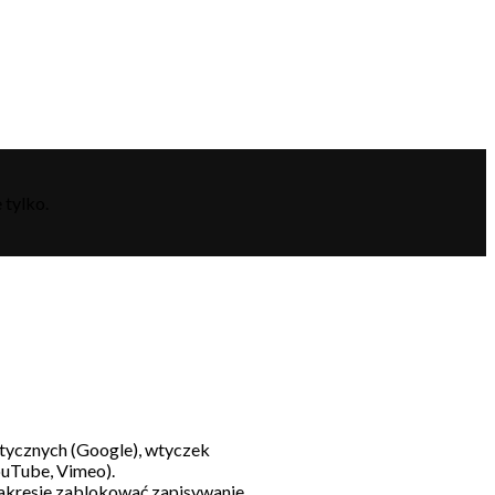
 tylko.
litycznych (Google), wtyczek
ouTube, Vimeo).
akresie zablokować zapisywanie