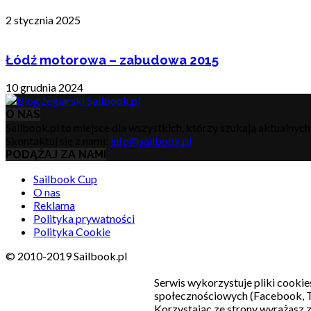
2 stycznia 2025
Łódź motorowa – zabudowa 2015
10 grudnia 2024
O NAS
Sailbook.pl to miejsce dla wszystkich, którzy szukają aktualnyc
Skontaktuj się z nami:
info@sailbook.pl
PODĄŻAJ ZA NAMI
Sailbook Cup
O nas
Reklama
Polityka prywatności
Polityka Cookie
© 2010-2019 Sailbook.pl
Serwis wykorzystuje pliki cookie
społecznościowych (Facebook, T
Korzystając ze strony wyrażasz