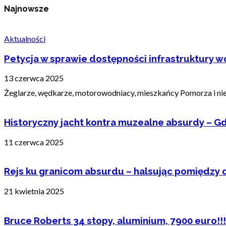
Najnowsze
Aktualności
Petycja w sprawie dostępności infrastruktury wo
13 czerwca 2025
Żeglarze, wędkarze, motorowodniacy, mieszkańcy Pomorza i nie t
Historyczny jacht kontra muzealne absurdy – Gd
11 czerwca 2025
Rejs ku granicom absurdu – halsując pomiędzy 
21 kwietnia 2025
Bruce Roberts 34 stopy, aluminium, 7900 euro!!!