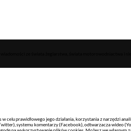
h wiadomości ze świata żeglarstwa, świata motorowodniactwa i nie
s w celu prawidłowego jego działania, korzystania z narzędzi ana
witter), systemu komentarzy (Facebook), odtwarzacza wideo (Y
 zgodę na wykorzystywanie plików cookies. Możesz we własnym z