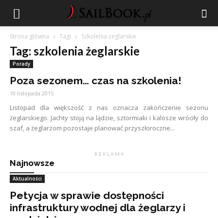
Strona główna
Tagi
Szkolenia żeglarskie
Tag: szkolenia żeglarskie
Porady
Poza sezonem… czas na szkolenia!
10 listopada 2015
Listopad dla większość z nas oznacza zakończenie sezonu
żeglarskiego. Jachty stoją na lądzie, sztormiaki i kalosze wróciły do
szaf, a żeglarzom pozostaje planować przyszłoroczne...
R E K L A M A
Najnowsze
Aktualności
Petycja w sprawie dostępności
infrastruktury wodnej dla żeglarzy i