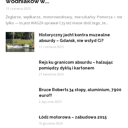
wodniaków w...
13 czerwca 2025
Żeglarze, wędkarze, motorowodniacy, mieszkańcy Pomorza i nie
tylko — to jest WASZA sprawa! Czy też macie dość tego, że...
Historyczny jacht kontra muzealne
absurdy – Gdańsk, nie wstyd Ci?
11 czerwca 2025
Rejs ku granicom absurdu – halsując
pomiędzy dyktą i kartonem
21 kwietnia 2025
Bruce Roberts 34 stopy, aluminium, 7900
euro!!!
2 stycznia 2025
Łódź motorowa – zabudowa 2015
10 grudnia 2024