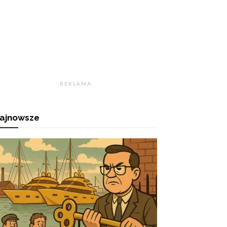
R E K L A M A
ajnowsze