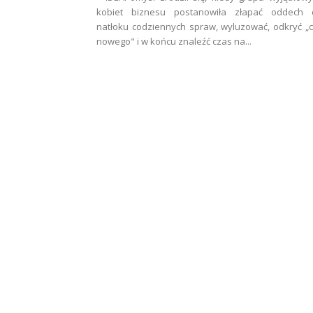
kobiet biznesu postanowiła złapać oddech 
natłoku codziennych spraw, wyluzować, odkryć „
nowego" i w końcu znaleźć czas na...