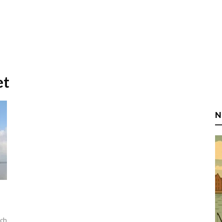
et
N
ych