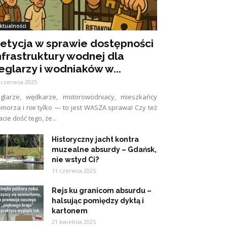
ktualności
etycja w sprawie dostępności
nfrastruktury wodnej dla
eglarzy i wodniaków w...
 czerwca 2025
eglarze, wędkarze, motorowodniacy, mieszkańcy
morza i nie tylko — to jest WASZA sprawa! Czy też
cie dość tego, że...
Historyczny jacht kontra
muzealne absurdy – Gdańsk,
nie wstyd Ci?
11 czerwca 2025
Rejs ku granicom absurdu –
halsując pomiędzy dyktą i
kartonem
21 kwietnia 2025