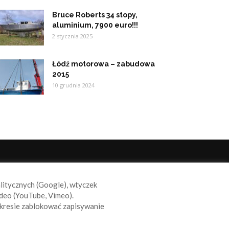
Bruce Roberts 34 stopy,
aluminium, 7900 euro!!!
2 stycznia 2025
Łódź motorowa – zabudowa
2015
10 grudnia 2024
ODĄŻAJ ZA NAMI
alitycznych (Google), wtyczek
deo (YouTube, Vimeo).
kresie zablokować zapisywanie