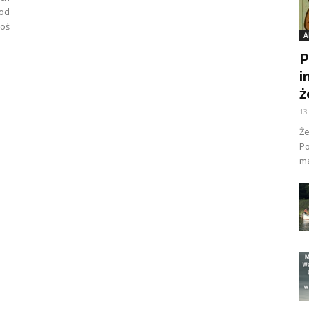
od
coś
A
P
i
ż
13
Ż
Po
ma