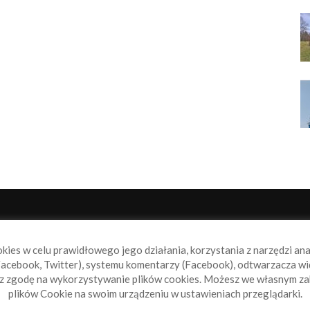
NAS
P
okies w celu prawidłowego jego działania, korzystania z narzędzi an
book.pl to miejsce dla wszystkich, którzy szukają aktualnych
acebook, Twitter), systemu komentarzy (Facebook), odtwarzacza wi
omości ze świata żeglarstwa, świata motorowodniactwa i
sz zgodę na wykorzystywanie plików cookies. Możesz we własnym za
ylko.
plików Cookie na swoim urządzeniu w ustawieniach przeglądarki.