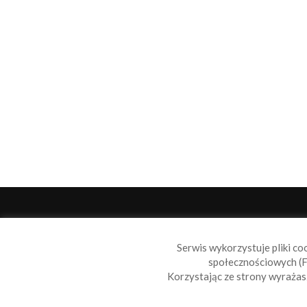
O 
Serwis wykorzystuje pliki co
Sail
społecznościowych (F
wiad
Korzystając ze strony wyraża
nie t