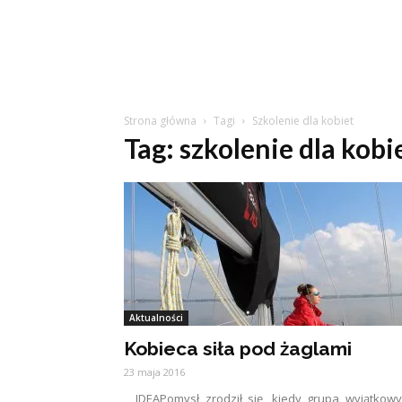
Strona główna
Tagi
Szkolenie dla kobiet
Tag: szkolenie dla kobi
Aktualności
Kobieca siła pod żaglami
23 maja 2016
IDEAPomysł zrodził się, kiedy grupa wyjątkow