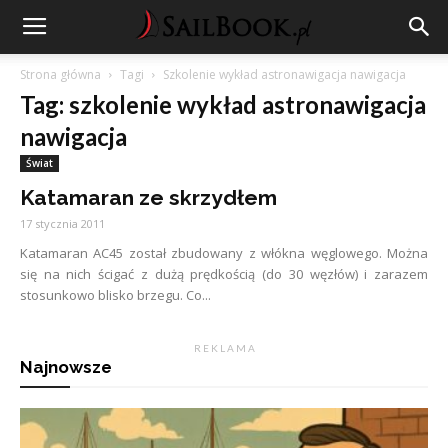
Strona główna
Tagi
Szkolenie wykład astronawigacja nawigacja
Tag: szkolenie wykład astronawigacja
nawigacja
Świat
Katamaran ze skrzydłem
17 stycznia 2011
Katamaran AC45 został zbudowany z włókna węglowego. Można
się na nich ścigać z dużą prędkością (do 30 węzłów) i zarazem
stosunkowo blisko brzegu. Co...
R E K L A M A
Najnowsze