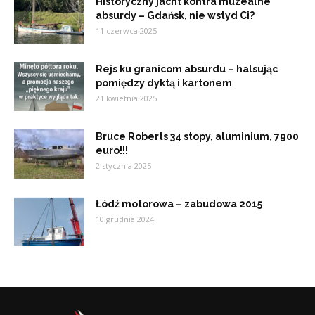
Historyczny jacht kontra muzealne
absurdy – Gdańsk, nie wstyd Ci?
11 czerwca 2025
Rejs ku granicom absurdu – halsując
pomiędzy dyktą i kartonem
21 kwietnia 2025
Bruce Roberts 34 stopy, aluminium, 7900
euro!!!
2 stycznia 2025
Łódź motorowa – zabudowa 2015
10 grudnia 2024