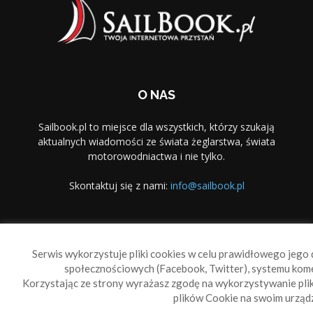
O NAS
Sailbook.pl to miejsce dla wszystkich, którzy szukają
aktualnych wiadomości ze świata żeglarstwa, świata
motorowodniactwa i nie tylko.
Skontaktuj się z nami:
info@sailbook.pl
PODĄŻAJ ZA NAMI
Serwis wykorzystuje pliki cookies w celu prawidłowego jego d
społecznościowych (Facebook, Twitter), systemu kom
Korzystając ze strony wyrażasz zgodę na wykorzystywanie pl
plików Cookie na swoim urządz