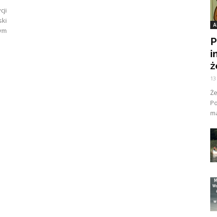
cji
ski
A
cym
P
i
ż
13
Ż
Po
ma