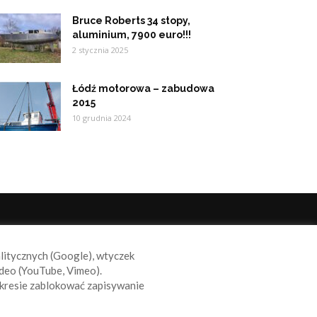
Bruce Roberts 34 stopy,
aluminium, 7900 euro!!!
2 stycznia 2025
Łódź motorowa – zabudowa
2015
10 grudnia 2024
ODĄŻAJ ZA NAMI
alitycznych (Google), wtyczek
deo (YouTube, Vimeo).
kresie zablokować zapisywanie