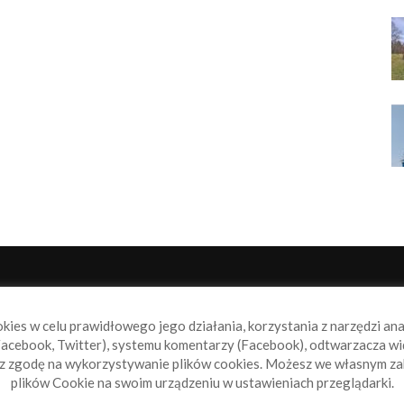
NAS
P
okies w celu prawidłowego jego działania, korzystania z narzędzi an
book.pl to miejsce dla wszystkich, którzy szukają aktualnych
acebook, Twitter), systemu komentarzy (Facebook), odtwarzacza wi
omości ze świata żeglarstwa, świata motorowodniactwa i
sz zgodę na wykorzystywanie plików cookies. Możesz we własnym za
ylko.
plików Cookie na swoim urządzeniu w ustawieniach przeglądarki.