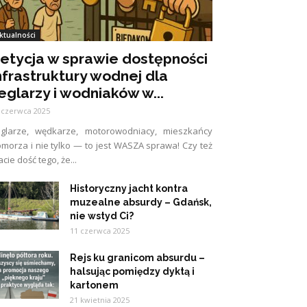
ktualności
etycja w sprawie dostępności
nfrastruktury wodnej dla
eglarzy i wodniaków w...
 czerwca 2025
eglarze, wędkarze, motorowodniacy, mieszkańcy
morza i nie tylko — to jest WASZA sprawa! Czy też
cie dość tego, że...
Historyczny jacht kontra
muzealne absurdy – Gdańsk,
nie wstyd Ci?
11 czerwca 2025
Rejs ku granicom absurdu –
halsując pomiędzy dyktą i
kartonem
21 kwietnia 2025