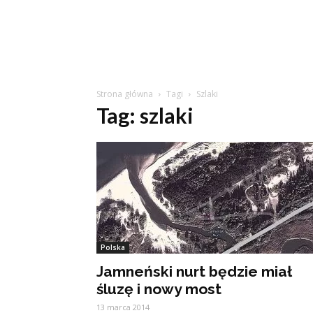
Strona główna
Tagi
Szlaki
Tag: szlaki
Polska
Jamneński nurt będzie miał
śluzę i nowy most
13 marca 2014