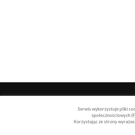
O 
Serwis wykorzystuje pliki co
Sail
społecznościowych (F
wiad
Korzystając ze strony wyraża
nie t