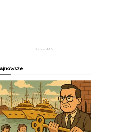
R E K L A M A
ajnowsze