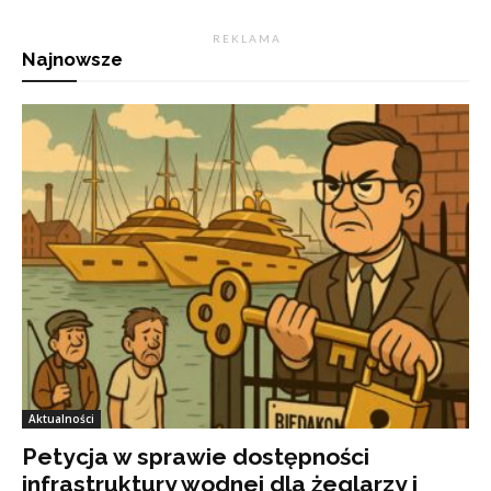
R E K L A M A
Najnowsze
Aktualności
Petycja w sprawie dostępności
infrastruktury wodnej dla żeglarzy i