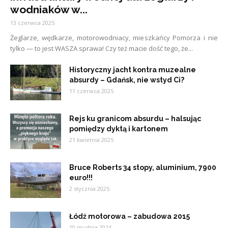
wodniaków w...
13 czerwca 2025
Żeglarze, wędkarze, motorowodniacy, mieszkańcy Pomorza i nie
tylko — to jest WASZA sprawa! Czy też macie dość tego, że...
Historyczny jacht kontra muzealne
absurdy – Gdańsk, nie wstyd Ci?
11 czerwca 2025
Rejs ku granicom absurdu – halsując
pomiędzy dyktą i kartonem
21 kwietnia 2025
Bruce Roberts 34 stopy, aluminium, 7900
euro!!!
2 stycznia 2025
Łódź motorowa – zabudowa 2015
10 grudnia 2024