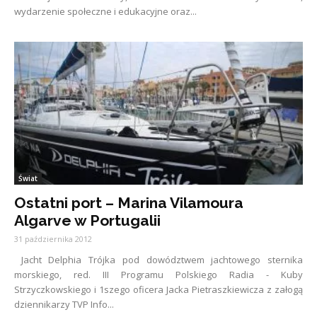
wydarzenie społeczne i edukacyjne oraz...
Świat
Ostatni port – Marina Vilamoura
Algarve w Portugalii
31 października 2012
Jacht Delphia Trójka pod dowództwem jachtowego sternika
morskiego, red. III Programu Polskiego Radia - Kuby
Strzyczkowskiego i 1szego oficera Jacka Pietraszkiewicza z załogą
dziennikarzy TVP Info...