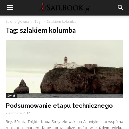
Strona główna
Tagi
Szlakiem kolumba
Tag: szlakiem kolumba
Świat
Podsumowanie etapu technicznego
2 listopada 2012
Rejs 50lecia Trójki – Kuba Strzyczkowski na Atlantyku – to wspólna
realizacja marzeń Kuby, oraz także osób w każdym wieku,