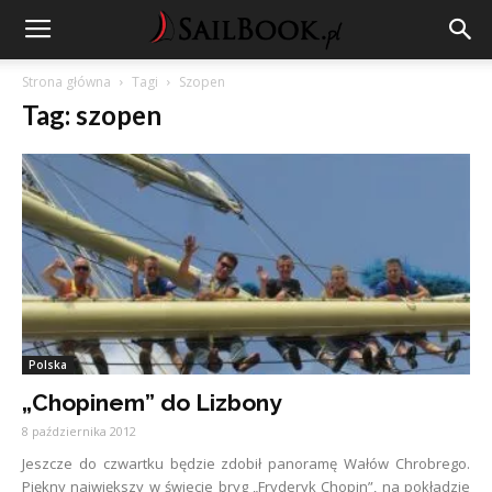
Strona główna
Tagi
Szopen
Tag: szopen
Polska
„Chopinem” do Lizbony
8 października 2012
Jeszcze do czwartku będzie zdobił panoramę Wałów Chrobrego.
Piękny największy w świecie bryg „Fryderyk Chopin”, na pokładzie