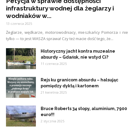
Petycja w sprawie dostępności
infrastruktury wodnej dla żeglarzy i
wodniaków w...
13 czerwca 2025
Żeglarze, wędkarze, motorowodniacy, mieszkańcy Pomorza i nie
tylko — to jest WASZA sprawa! Czy też macie dość tego, że...
Historyczny jacht kontra muzealne
absurdy – Gdańsk, nie wstyd Ci?
11 czerwca 2025
Rejs ku granicom absurdu – halsując
pomiędzy dyktą i kartonem
21 kwietnia 2025
Bruce Roberts 34 stopy, aluminium, 7900
euro!!!
2 stycznia 2025