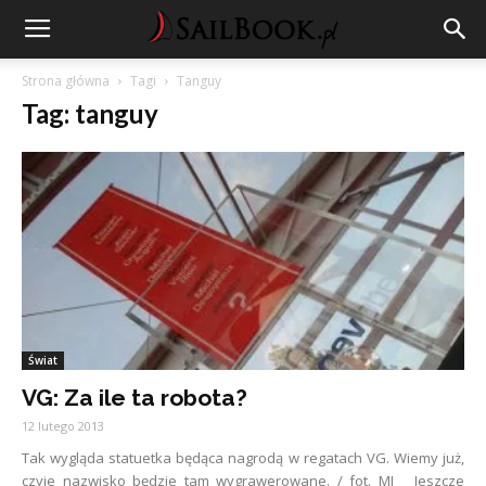
Strona główna
Tagi
Tanguy
Tag: tanguy
Świat
VG: Za ile ta robota?
12 lutego 2013
Tak wygląda statuetka będąca nagrodą w regatach VG. Wiemy już,
czyje nazwisko będzie tam wygrawerowane. / fot. MJ Jeszcze