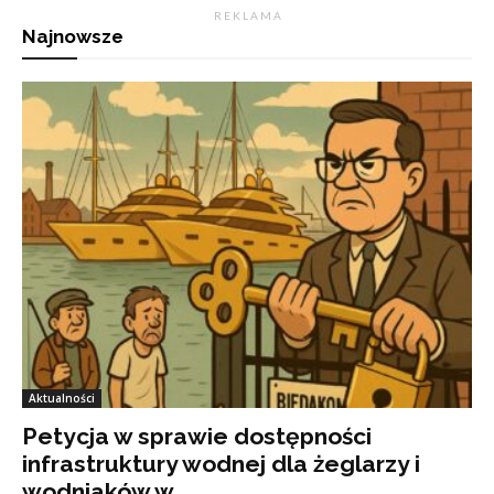
R E K L A M A
Najnowsze
Aktualności
Petycja w sprawie dostępności
infrastruktury wodnej dla żeglarzy i
wodniaków w...