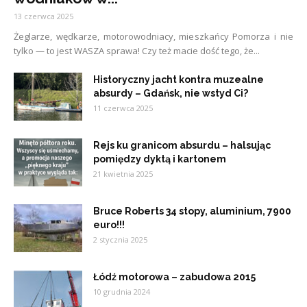
13 czerwca 2025
Żeglarze, wędkarze, motorowodniacy, mieszkańcy Pomorza i nie
tylko — to jest WASZA sprawa! Czy też macie dość tego, że...
Historyczny jacht kontra muzealne
absurdy – Gdańsk, nie wstyd Ci?
11 czerwca 2025
Rejs ku granicom absurdu – halsując
pomiędzy dyktą i kartonem
21 kwietnia 2025
Bruce Roberts 34 stopy, aluminium, 7900
euro!!!
2 stycznia 2025
Łódź motorowa – zabudowa 2015
10 grudnia 2024