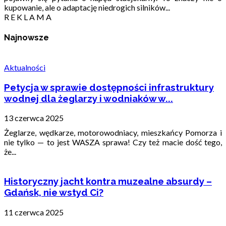
kupowanie, ale o adaptację niedrogich silników...
R E K L A M A
Najnowsze
Aktualności
Petycja w sprawie dostępności infrastruktury
wodnej dla żeglarzy i wodniaków w...
13 czerwca 2025
Żeglarze, wędkarze, motorowodniacy, mieszkańcy Pomorza i
nie tylko — to jest WASZA sprawa! Czy też macie dość tego,
że...
Historyczny jacht kontra muzealne absurdy –
Gdańsk, nie wstyd Ci?
11 czerwca 2025