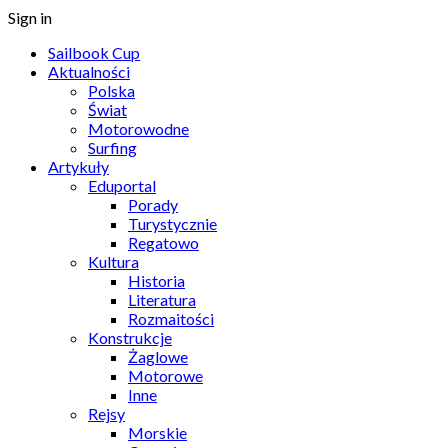
Sign in
Sailbook Cup
Aktualności
Polska
Świat
Motorowodne
Surfing
Artykuły
Eduportal
Porady
Turystycznie
Regatowo
Kultura
Historia
Literatura
Rozmaitości
Konstrukcje
Żaglowe
Motorowe
Inne
Rejsy
Morskie