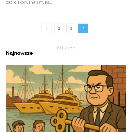
zaprojektowana z myślą...
2
3
4
R E K L A M A
Najnowsze