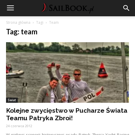
Strona główna
Tagi
Team
Tag: team
Świat
Kolejne zwycięstwo w Pucharze Świata
Teamu Patryka Zbroi!
24 czerwca 2012
W pięknej scenerii historycznej osady Patryk Zbroja Yacht Racing