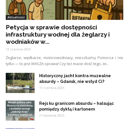
Aktualności
Petycja w sprawie dostępności
infrastruktury wodnej dla żeglarzy i
wodniaków w...
13 czerwca 2025
Żeglarze, wędkarze, motorowodniacy, mieszkańcy Pomorza i nie
tylko — to jest WASZA sprawa! Czy też macie dość tego, że...
Historyczny jacht kontra muzealne
absurdy – Gdańsk, nie wstyd Ci?
11 czerwca 2025
Rejs ku granicom absurdu – halsując
pomiędzy dyktą i kartonem
21 kwietnia 2025