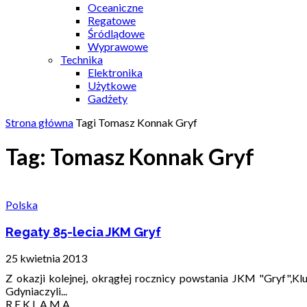
Oceaniczne
Regatowe
Śródlądowe
Wyprawowe
Technika
Elektronika
Użytkowe
Gadżety
Strona główna
Tagi
Tomasz Konnak Gryf
Tag: Tomasz Konnak Gryf
Polska
Regaty 85-lecia JKM Gryf
25 kwietnia 2013
Z okazji kolejnej, okrągłej rocznicy powstania JKM "Gryf",K
Gdyniaczyli...
R E K L A M A