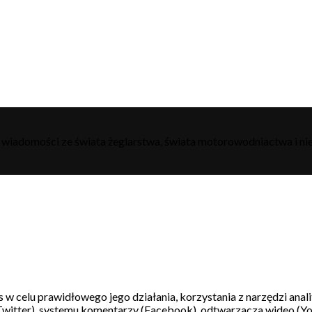
h wiadomości ze świata żeglarstwa, świata motorowodniactwa i nie
s w celu prawidłowego jego działania, korzystania z narzędzi ana
witter), systemu komentarzy (Facebook), odtwarzacza wideo (Y