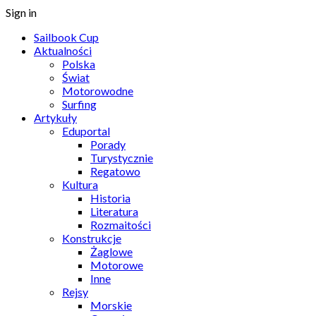
Sign in
Sailbook Cup
Aktualności
Polska
Świat
Motorowodne
Surfing
Artykuły
Eduportal
Porady
Turystycznie
Regatowo
Kultura
Historia
Literatura
Rozmaitości
Konstrukcje
Żaglowe
Motorowe
Inne
Rejsy
Morskie