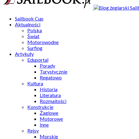
Sailbook Cup
Aktualności
Polska
Świat
Motorowodne
Surfing
Artykuły
Eduportal
Porady
Turystycznie
Regatowo
Kultura
Historia
Literatura
Rozmaitości
Konstrukcje
Żaglowe
Motorowe
Inne
Rejsy
Morskie