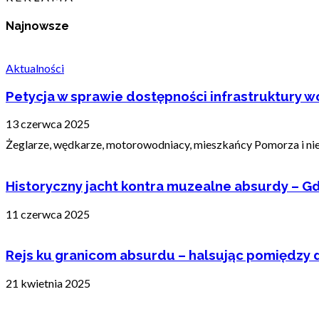
Najnowsze
Aktualności
Petycja w sprawie dostępności infrastruktury wo
13 czerwca 2025
Żeglarze, wędkarze, motorowodniacy, mieszkańcy Pomorza i nie t
Historyczny jacht kontra muzealne absurdy – Gd
11 czerwca 2025
Rejs ku granicom absurdu – halsując pomiędzy 
21 kwietnia 2025