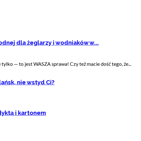
dnej dla żeglarzy i wodniaków w...
ylko — to jest WASZA sprawa! Czy też macie dość tego, że...
ańsk, nie wstyd Ci?
dyktą i kartonem