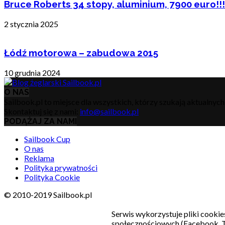
Bruce Roberts 34 stopy, aluminium, 7900 euro!!!
2 stycznia 2025
Łódź motorowa – zabudowa 2015
10 grudnia 2024
O NAS
Sailbook.pl to miejsce dla wszystkich, którzy szukają aktualnyc
Skontaktuj się z nami:
info@sailbook.pl
PODĄŻAJ ZA NAMI
Sailbook Cup
O nas
Reklama
Polityka prywatności
Polityka Cookie
© 2010-2019 Sailbook.pl
Serwis wykorzystuje pliki cookie
społecznościowych (Facebook, T