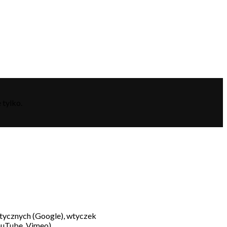
 tylko.
litycznych (Google), wtyczek
ouTube, Vimeo).