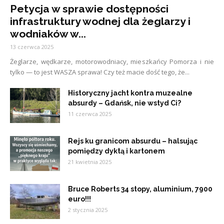
Petycja w sprawie dostępności
infrastruktury wodnej dla żeglarzy i
wodniaków w...
13 czerwca 2025
Żeglarze, wędkarze, motorowodniacy, mieszkańcy Pomorza i nie
tylko — to jest WASZA sprawa! Czy też macie dość tego, że...
Historyczny jacht kontra muzealne
absurdy – Gdańsk, nie wstyd Ci?
11 czerwca 2025
Rejs ku granicom absurdu – halsując
pomiędzy dyktą i kartonem
21 kwietnia 2025
Bruce Roberts 34 stopy, aluminium, 7900
euro!!!
2 stycznia 2025