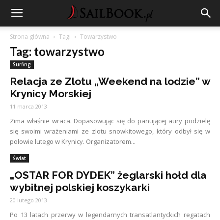
Strona główna
Tagi
Towarzystwo
Tag: towarzystwo
Surfing
Relacja ze Zlotu „Weekend na lodzie” w
Krynicy Morskiej
11 marca 2013
Zima właśnie wraca. Dopasowując się do panującej aury podzielę
się swoimi wrażeniami ze zlotu snowkitowego, który odbył się w
połowie lutego w Krynicy. Organizatorem...
Świat
„OSTAR FOR DYDEK” żeglarski hołd dla
wybitnej polskiej koszykarki
20 lutego 2013
Po 13 latach przerwy w legendarnych transatlantyckich regatach