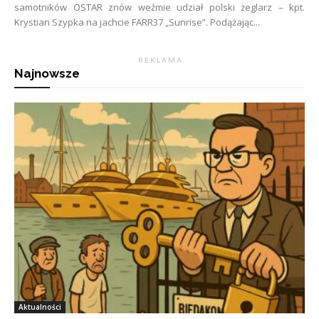
samotników OSTAR znów weźmie udział polski żeglarz – kpt.
Krystian Szypka na jachcie FARR37 „Sunrise”. Podążając...
R E K L A M A
Najnowsze
Aktualności