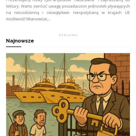
lektury. Warto zwrócić uwagę posiadaczom jednostek pływających
na niecodzienną i niewątpliwie niespotykaną w krajach UE
możliwość! Mianowicie,...
R E K L A M A
Najnowsze