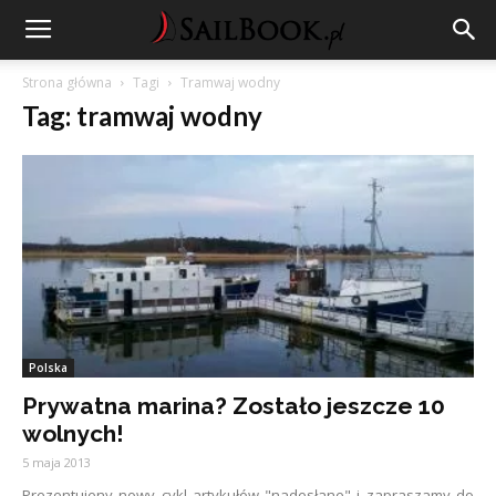
Strona główna
Tagi
Tramwaj wodny
Tag: tramwaj wodny
Polska
Prywatna marina? Zostało jeszcze 10
wolnych!
5 maja 2013
Prezentujeny nowy cykl artykułów "nadesłane" i zapraszamy do