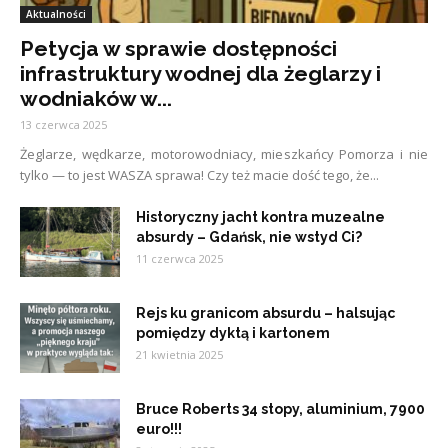
Aktualności
Petycja w sprawie dostępności
infrastruktury wodnej dla żeglarzy i
wodniaków w...
13 czerwca 2025
Żeglarze, wędkarze, motorowodniacy, mieszkańcy Pomorza i nie
tylko — to jest WASZA sprawa! Czy też macie dość tego, że...
Historyczny jacht kontra muzealne
absurdy – Gdańsk, nie wstyd Ci?
11 czerwca 2025
Rejs ku granicom absurdu – halsując
pomiędzy dyktą i kartonem
21 kwietnia 2025
Bruce Roberts 34 stopy, aluminium, 7900
euro!!!