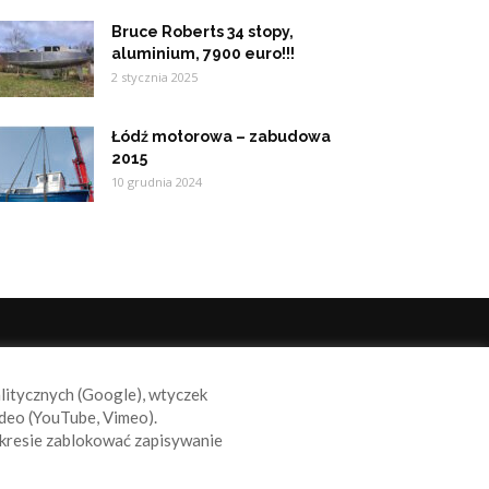
Bruce Roberts 34 stopy,
aluminium, 7900 euro!!!
2 stycznia 2025
Łódź motorowa – zabudowa
2015
10 grudnia 2024
ODĄŻAJ ZA NAMI
alitycznych (Google), wtyczek
deo (YouTube, Vimeo).
kresie zablokować zapisywanie