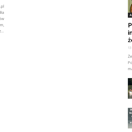
.pl
dła
A
ów
P
om,
...
i
ż
13
Ż
Po
ma