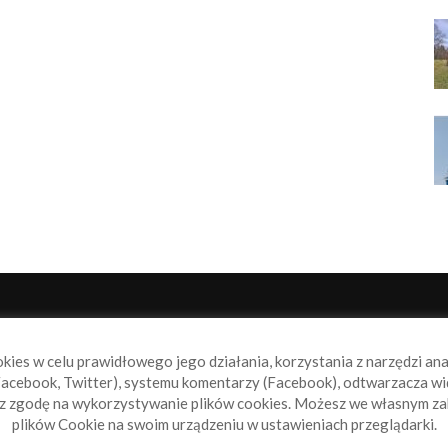
NAS
P
okies w celu prawidłowego jego działania, korzystania z narzędzi an
book.pl to miejsce dla wszystkich, którzy szukają aktualnych
acebook, Twitter), systemu komentarzy (Facebook), odtwarzacza wi
omości ze świata żeglarstwa, świata motorowodniactwa i
sz zgodę na wykorzystywanie plików cookies. Możesz we własnym za
ylko.
plików Cookie na swoim urządzeniu w ustawieniach przeglądarki.