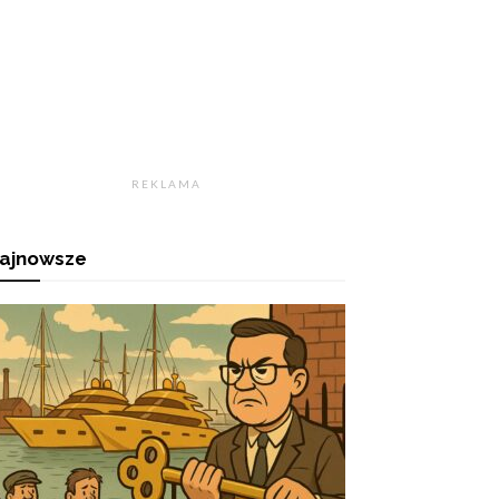
R E K L A M A
ajnowsze