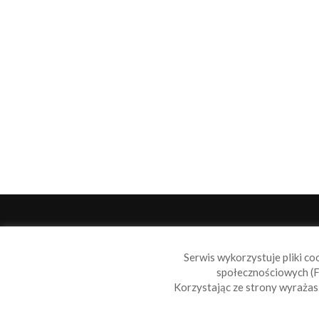
O 
Serwis wykorzystuje pliki co
Sail
społecznościowych (F
wiad
Korzystając ze strony wyraża
nie t