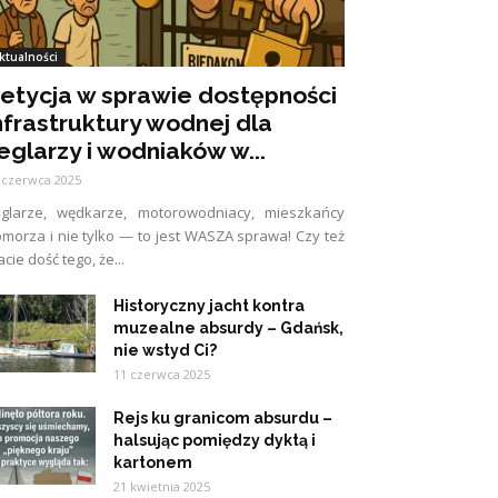
ktualności
etycja w sprawie dostępności
nfrastruktury wodnej dla
eglarzy i wodniaków w...
 czerwca 2025
eglarze, wędkarze, motorowodniacy, mieszkańcy
morza i nie tylko — to jest WASZA sprawa! Czy też
cie dość tego, że...
Historyczny jacht kontra
muzealne absurdy – Gdańsk,
nie wstyd Ci?
11 czerwca 2025
Rejs ku granicom absurdu –
halsując pomiędzy dyktą i
kartonem
21 kwietnia 2025