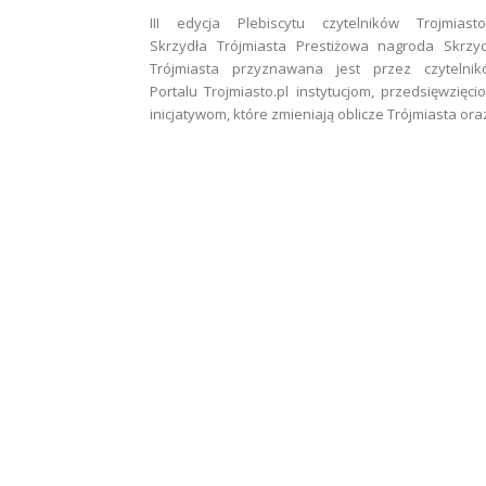
III edycja Plebiscytu czytelników Trojmiasto
Skrzydła Trójmiasta Prestiżowa nagroda Skrzy
Trójmiasta przyznawana jest przez czytelnik
Portalu Trojmiasto.pl instytucjom, przedsięwzięci
inicjatywom, które zmieniają oblicze Trójmiasta oraz