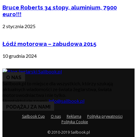
Bruce Roberts 34 stopy, aluminium, 7900
euro!!!
2 stycznia 2025
Łódź motorowa – zabudowa 2015
10 grudnia 2024
O NAS
Sailbook.pl to miejsce dla wszystkich, którzy szukają
aktualnych wiadomości ze świata żeglarstwa, świata
motorowodniactwa i nie tylko.
Skontaktuj się z nami:
info@sailbook.pl
PODĄŻAJ ZA NAMI
Sailbook Cup
O nas
Reklama
Polityka prywatności
Polityka Cookie
© 2010-2019 Sailbook.pl