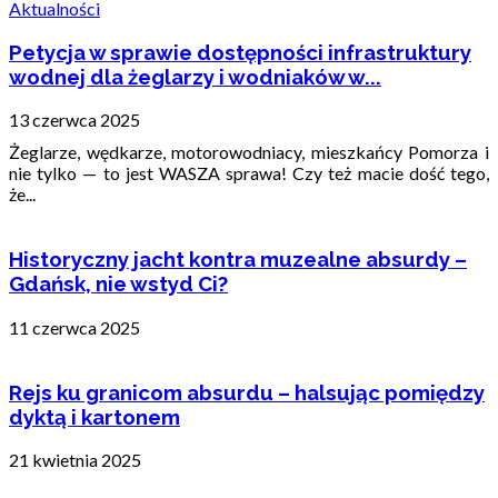
Aktualności
Petycja w sprawie dostępności infrastruktury
wodnej dla żeglarzy i wodniaków w...
13 czerwca 2025
Żeglarze, wędkarze, motorowodniacy, mieszkańcy Pomorza i
nie tylko — to jest WASZA sprawa! Czy też macie dość tego,
że...
Historyczny jacht kontra muzealne absurdy –
Gdańsk, nie wstyd Ci?
11 czerwca 2025
Rejs ku granicom absurdu – halsując pomiędzy
dyktą i kartonem
21 kwietnia 2025