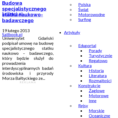
Budowa
Polska
specjalistycznego
Świat
statku naukowo-
Motorowodne
Surfing
badawczego
19 lutego 2013
Artykuły
Sailbook.pl
Uniwersytet Gdański
podpisał umowę na budowę
Eduportal
specjalistycznego statku
Porady
naukowo – badawczego,
Turystycznie
który będzie służył do
Regatowo
prowadzenia
Kultura
interdyscyplinarnych badań
Historia
środowiska i przyrody
Literatura
Morza Bałtyckiego ze...
Rozmaitości
R E K L A M A
Konstrukcje
Żaglowe
Motorowe
Inne
Rejsy
Morskie
Oceaniczne