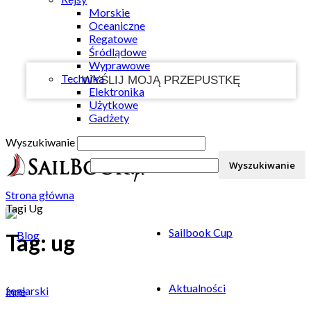
Morskie
Twój e-mail
Oceaniczne
Regatowe
Śródlądowe
Wyprawowe
Technika
Elektronika
Użytkowe
Gadżety
Wyszukiwanie
Strona główna
Tagi
Ug
Sailbook Cup
Tag: ug
Aktualności
Inne