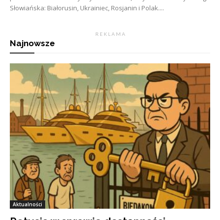
Słowiańska: Białorusin, Ukrainiec, Rosjanin i Polak....
R E K L A M A
Najnowsze
Aktualności