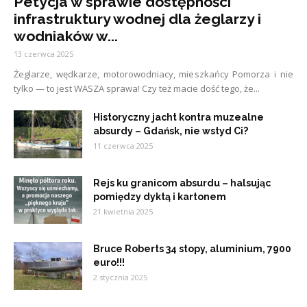
Petycja w sprawie dostępności
infrastruktury wodnej dla żeglarzy i
wodniaków w...
13 czerwca 2025
Żeglarze, wędkarze, motorowodniacy, mieszkańcy Pomorza i nie
tylko — to jest WASZA sprawa! Czy też macie dość tego, że...
Historyczny jacht kontra muzealne
absurdy – Gdańsk, nie wstyd Ci?
11 czerwca 2025
Rejs ku granicom absurdu – halsując
pomiędzy dyktą i kartonem
21 kwietnia 2025
Bruce Roberts 34 stopy, aluminium, 7900
euro!!!
2 stycznia 2025