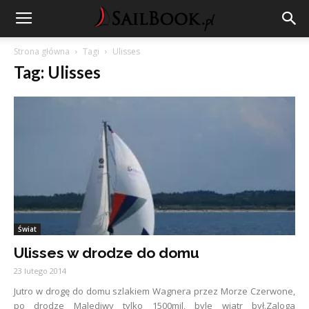
Strona główna
Tagi
Ulisses
Tag: Ulisses
Świat
Ulisses w drodze do domu
23 lutego 2014
Jutro w drogę do domu szlakiem Wagnera przez Morze Czerwone,
po drodze Malediwy tylko 1500mil, byle wiatr był.Zaloga